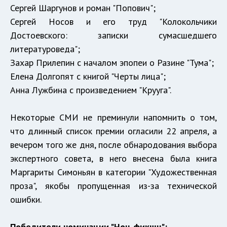
Сергей Шаргунов и роман "Попович";
Сергей Носов и его труд "Колокольчики
Достоевского: записки сумасшедшего
литературоведа";
Захар Прилепин с началом эпопеи о Разине "Тума";
Елена Долгопят с книгой "Черты лица";
Анна Лужбина с произведением "Крууга".
Некоторые СМИ не преминули напомнить о том,
что длинный список премии огласили 22 апреля, а
вечером того же дня, после обнародования выбора
экспертного совета, в него внесена была книга
Маргариты Симоньян в категории "Художественная
проза", якобы пропущенная из-за технической
ошибки.
Победители номинации "Нон-фикшн":