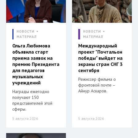
НОВОСТИ
НОВОСТИ
МАТЕРИАЛ
МАТЕРИАЛ
Ольга Любимова
Международный
объявила старт
проект "Почтальон
приема заявок на
победы" выйдет на
премию Президента
экраны стран СНГ 3
для педагогов
сентября
музыкальных
Режиссер фильма о
учреждений
фронтовой почте –
Айнур Аскаров.
Награды ежегодно
получают 150
представителей этой
сферы.
5 августа 2026
5 августа 2026