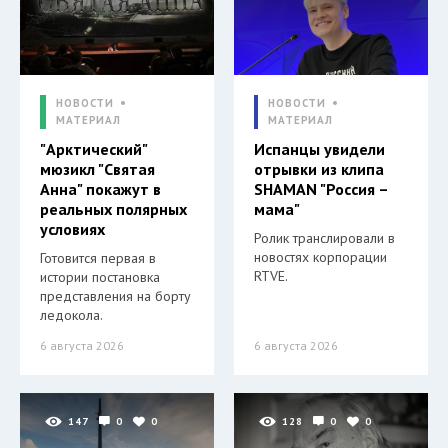
НОВОСТИ
НОВОСТИ
МАТЕРИАЛ
МАТЕРИАЛ
"Арктический"
Испанцы увидели
мюзикл "Святая
отрывки из клипа
Анна" покажут в
SHAMAN "Россия –
реальных полярных
мама"
условиях
Ролик транслировали в
новостях корпорации
Готовится первая в
RTVE.
истории постановка
представления на борту
ледокола.
6 августа 2026
6 августа 2026
147
0
0
128
0
0