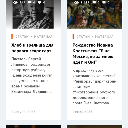
345
0
0
1 189
0
0
СТАТЬИ
МАТЕРИАЛ
СТАТЬИ
МАТЕРИАЛ
Хлеб и зрелища для
Рождество Иоанна
первого секретаря
Крестителя. "Я не
Мессия, но за мною
Писатель Сергей
идет и Он!"
Литвинов продолжает
авторскую рубрику
К празднику всех
"День рождения книги"
христианских конфессий
нашумевшим в свое
"Ревизор.ru" дарит своим
время романом
читателям
Владимира Дудинцева.
стихотворение русского
дореволюционного
поэта Льва Цветкова.
4 августа 2026
7 июля 2026