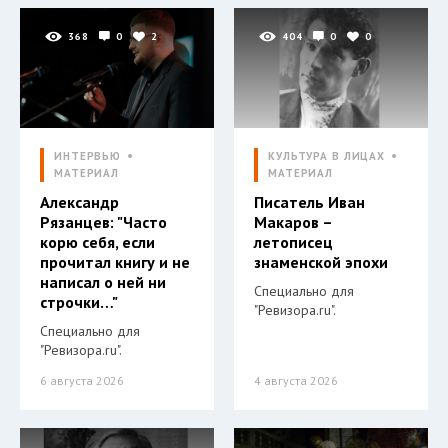
368
0
2
404
0
0
ИНТЕРВЬЮ
КУЛЬТУРА В ЛИЦАХ
МАТЕРИАЛ
МАТЕРИАЛ
Александр
Писатель Иван
Рязанцев: "Часто
Макаров –
корю себя, если
летописец
прочитал книгу и не
знаменской эпохи
написал о ней ни
Специально для
строчки…"
"Ревизора.ru".
Специально для
"Ревизора.ru".
6 августа 2026
4 августа 2026