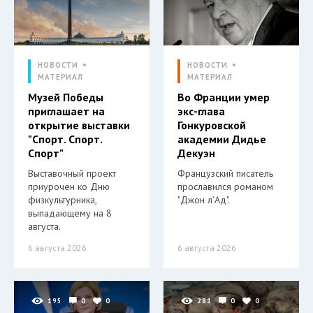
НОВОСТИ
НОВОСТИ
МАТЕРИАЛ
МАТЕРИАЛ
Музей Победы
Во Франции умер
приглашает на
экс-глава
открытие выставки
Гонкуровской
"Спорт. Спорт.
академии Дидье
Спорт"
Декуэн
Выставочный проект
Французский писатель
приурочен ко Дню
прославился романом
физкультурника,
"Джон л’Ад".
выпадающему на 8
августа.
6 августа 2026
6 августа 2026
195
0
0
281
0
0