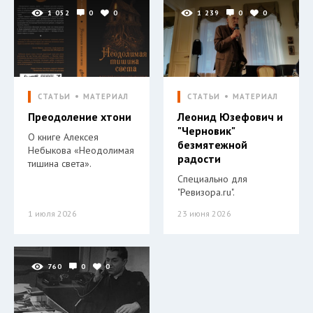
1 052
0
0
1 239
0
0
СТАТЬИ
МАТЕРИАЛ
СТАТЬИ
МАТЕРИАЛ
Преодоление хтони
Леонид Юзефович и
"Черновик"
О книге Алексея
безмятежной
Небыкова «Неодолимая
радости
тишина света».
Специально для
"Ревизора.ru".
1 июля 2026
23 июня 2026
760
0
0