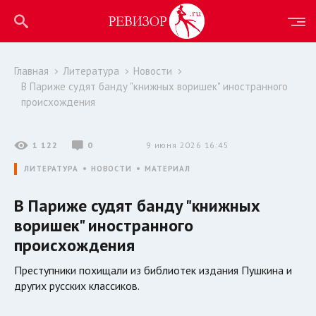
Главная
Литература
Новости
В Париже судят банду "книжных воришек" иностранного
происхождения
1 122
0
9 июня 2026 16:45
ЛИТЕРАТУРА
НОВОСТИ
МАТЕРИАЛ
В Париже судят банду "книжных
воришек" иностранного
происхождения
Преступники похищали из библиотек издания Пушкина и
других русских классиков.