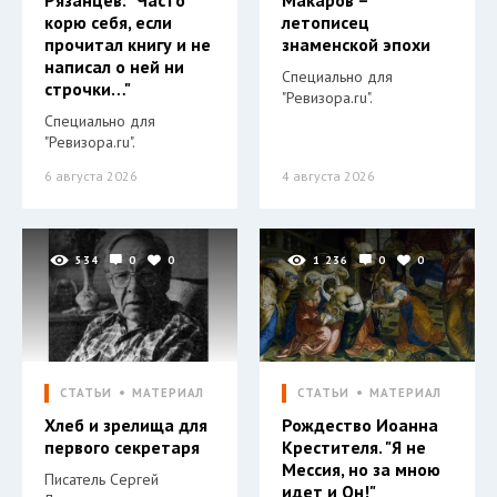
Рязанцев: "Часто
Макаров –
корю себя, если
летописец
прочитал книгу и не
знаменской эпохи
написал о ней ни
Специально для
строчки…"
"Ревизора.ru".
Специально для
"Ревизора.ru".
6 августа 2026
4 августа 2026
534
0
0
1 236
0
0
СТАТЬИ
МАТЕРИАЛ
СТАТЬИ
МАТЕРИАЛ
Хлеб и зрелища для
Рождество Иоанна
первого секретаря
Крестителя. "Я не
Мессия, но за мною
Писатель Сергей
идет и Он!"