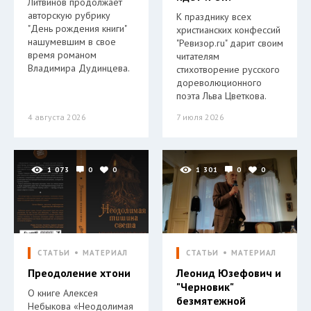
Литвинов продолжает
авторскую рубрику
К празднику всех
"День рождения книги"
христианских конфессий
нашумевшим в свое
"Ревизор.ru" дарит своим
время романом
читателям
Владимира Дудинцева.
стихотворение русского
дореволюционного
поэта Льва Цветкова.
4 августа 2026
7 июля 2026
1 073
0
0
1 301
0
0
СТАТЬИ
МАТЕРИАЛ
СТАТЬИ
МАТЕРИАЛ
Преодоление хтони
Леонид Юзефович и
"Черновик"
О книге Алексея
безмятежной
Небыкова «Неодолимая