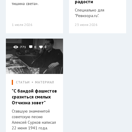
радости
тишина света».
Специально для
"Ревизора.ru".
1 июля 2026
23 июня 2026
771
0
0
СТАТЬИ
МАТЕРИАЛ
"С бандой фашистов
сразиться смелых
Отчизна зовет"
Ставшую знаменитой
советскую песню
Алексей Сурков написал
22 июня 1941 года.