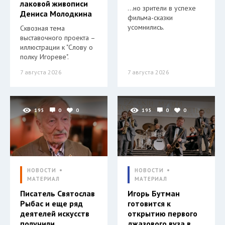
лаковой живописи
…но зрители в успехе
Дениса Молодкина
фильма-сказки
усомнились.
Сквозная тема
выставочного проекта –
иллюстрации к "Слову о
полку Игореве".
7 августа 2026
7 августа 2026
195
0
0
195
0
0
НОВОСТИ
НОВОСТИ
МАТЕРИАЛ
МАТЕРИАЛ
Писатель Святослав
Игорь Бутман
Рыбас и еще ряд
готовится к
деятелей искусств
открытию первого
получили
джазового вуза в