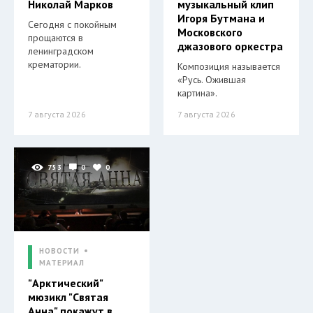
Николай Марков
музыкальный клип
Игоря Бутмана и
Сегодня с покойным
Московского
прощаются в
джазового оркестра
ленинградском
крематории.
Композиция называется
«Русь. Ожившая
картина».
7 августа 2026
7 августа 2026
753
0
0
НОВОСТИ
МАТЕРИАЛ
"Арктический"
мюзикл "Святая
Анна" покажут в