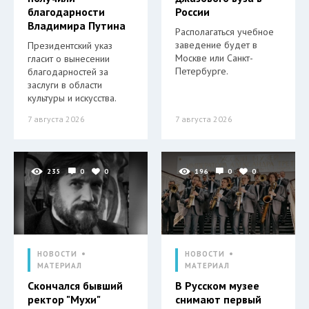
благодарности
России
Владимира Путина
Располагаться учебное
заведение будет в
Президентский указ
Москве или Санкт-
гласит о вынесении
Петербурге.
благодарностей за
заслуги в области
культуры и искусства.
7 августа 2026
7 августа 2026
235
0
0
196
0
0
НОВОСТИ
НОВОСТИ
МАТЕРИАЛ
МАТЕРИАЛ
Скончался бывший
В Русском музее
ректор "Мухи"
снимают первый