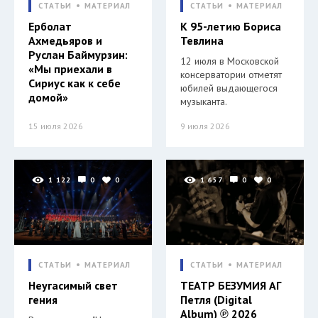
СТАТЬИ
МАТЕРИАЛ
СТАТЬИ
МАТЕРИАЛ
Ерболат
К 95-летию Бориса
Ахмедьяров и
Тевлина
Руслан Баймурзин:
12 июля в Московской
«Мы приехали в
консерватории отметят
Сириус как к себе
юбилей выдающегося
домой»
музыканта.
15 июля 2026
9 июля 2026
1 122
0
0
1 657
0
0
СТАТЬИ
МАТЕРИАЛ
СТАТЬИ
МАТЕРИАЛ
Неугасимый свет
ТЕАТР БЕЗУМИЯ АГ
гения
Петля (Digital
Album) ℗ 2026