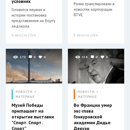
условиях
Ролик транслировали в
новостях корпорации
Готовится первая в
RTVE.
истории постановка
представления на борту
ледокола.
6 августа 2026
6 августа 2026
170
0
0
158
0
0
НОВОСТИ
НОВОСТИ
МАТЕРИАЛ
МАТЕРИАЛ
Музей Победы
Во Франции умер
приглашает на
экс-глава
открытие выставки
Гонкуровской
"Спорт. Спорт.
академии Дидье
Спорт"
Декуэн