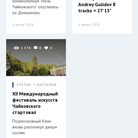
Великолепная "Ночь
Andrey Gulidov 8
Чайковского" опустилась
tracks = 27'15"
на Демьяново.
6 июля 2026
1 июля 2026
1 574
0
0
СТАТЬИ
МАТЕРИАЛ
XII Международный
фестиваль искусств
Чайковского
стартовал
Подмосковный Клин
вновь распахнул двери
гостям.