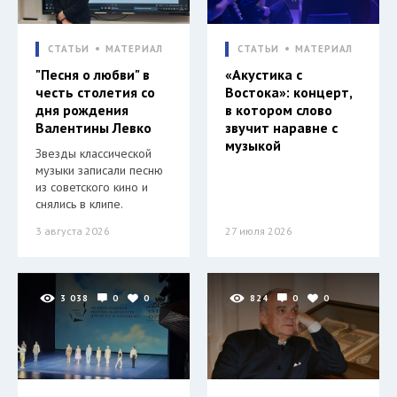
СТАТЬИ
МАТЕРИАЛ
СТАТЬИ
МАТЕРИАЛ
"Песня о любви" в
«Акустика с
честь столетия со
Востока»: концерт,
дня рождения
в котором слово
Валентины Левко
звучит наравне с
музыкой
Звезды классической
музыки записали песню
из советского кино и
снялись в клипе.
3 августа 2026
27 июля 2026
3 038
0
0
824
0
0