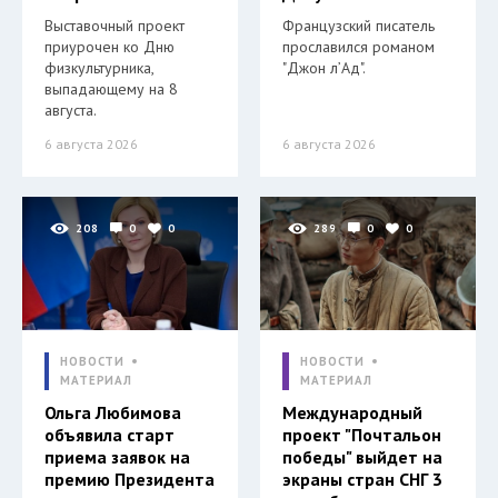
Выставочный проект
Французский писатель
приурочен ко Дню
прославился романом
физкультурника,
"Джон л’Ад".
выпадающему на 8
августа.
6 августа 2026
6 августа 2026
208
0
0
289
0
0
НОВОСТИ
НОВОСТИ
МАТЕРИАЛ
МАТЕРИАЛ
Ольга Любимова
Международный
объявила старт
проект "Почтальон
приема заявок на
победы" выйдет на
премию Президента
экраны стран СНГ 3