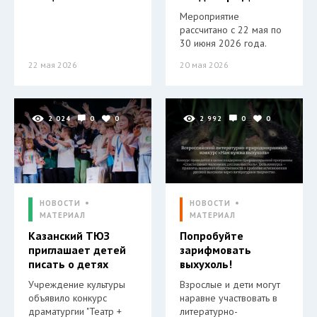
Мероприятие
рассчитано с 22 мая по
30 июня 2026 года.
22 мая 2026
20 мая 2026
2 024
0
0
2 992
0
0
НОВОСТИ
НОВОСТИ
МАТЕРИАЛ
МАТЕРИАЛ
Казанский ТЮЗ
Попробуйте
приглашает детей
зарифмовать
писать о детях
выхухоль!
Учреждение культуры
Взрослые и дети могут
объявило конкурс
наравне участвовать в
драматургии "Театр +
литературно-