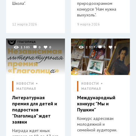
Школа".
природоохранном
конкурсе "Нам нужна
выхухоль".
12 марта 2026
9 марта 2026
1 585
0
0
2 317
0
0
НОВОСТИ
НОВОСТИ
МАТЕРИАЛ
МАТЕРИАЛ
Литературная
Международный
премия для детей и
конкурс "Мы и
подростков
Пушкин"
"Глаголица" ждет
Конкурс адресован
заявки
молодежной и
семейной аудитории.
Награда ждет юных