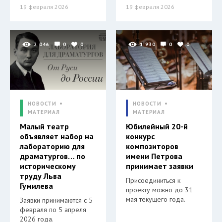
19 февраля 2026
19 февраля 2026
2 046
0
0
1 930
0
0
НОВОСТИ
НОВОСТИ
МАТЕРИАЛ
МАТЕРИАЛ
Малый театр
Юбилейный 20-й
объявляет набор на
конкурс
лабораторию для
композиторов
драматургов… по
имени Петрова
историческому
принимает заявки
труду Льва
Присоединиться к
Гумилева
проекту можно до 31
мая текущего года.
Заявки принимаются с 5
февраля по 5 апреля
2026 года.