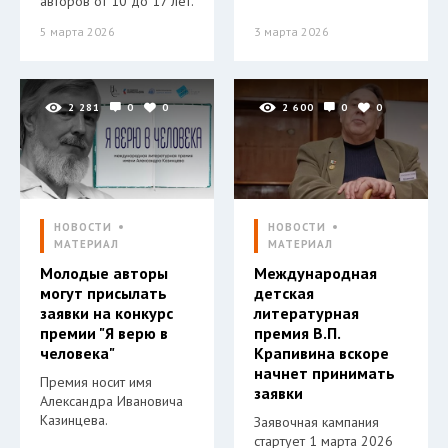
авторов от 10 до 17 лет.
5 марта 2026
3 марта 2026
2 281
0
0
2 600
0
0
НОВОСТИ
НОВОСТИ
МАТЕРИАЛ
МАТЕРИАЛ
Молодые авторы
Международная
могут присылать
детская
заявки на конкурс
литературная
премии "Я верю в
премия В.П.
человека"
Крапивина вскоре
начнет принимать
Премия носит имя
заявки
Александра Ивановича
Казинцева.
Заявочная кампания
стартует 1 марта 2026