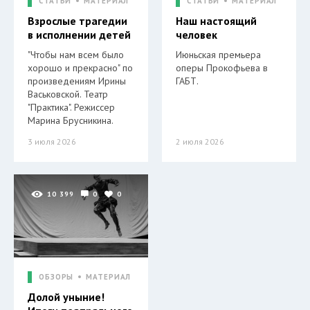
СТАТЬИ
МАТЕРИАЛ
СТАТЬИ
МАТЕРИАЛ
Взрослые трагедии
Наш настоящий
в исполнении детей
человек
"Чтобы нам всем было
Июньская премьера
хорошо и прекрасно" по
оперы Прокофьева в
произведениям Ирины
ГАБТ.
Васьковской. Театр
"Практика". Режиссер
Марина Брусникина.
3 июля 2026
2 июля 2026
10 399
0
0
ОБЗОРЫ
МАТЕРИАЛ
Долой уныние!