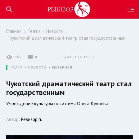
Главная
Театр
Новости
Чукотский драматический театр стал государственным
865
0
8 мая 2026 15:53
ТЕАТР
НОВОСТИ
МАТЕРИАЛ
Чукотский драматический театр стал
государственным
Учреждение культуры носит имя Олега Куваева.
Автор:
Ревизор.ru