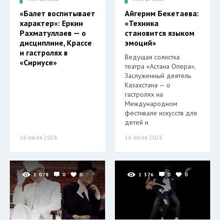
«Балет воспитывает
Айгерим Бекетаева:
характер»: Еркин
«Техника
Рахматуллаев — о
становится языком
дисциплине, Крассе
эмоций»
и гастролях в
Ведущая солистка
«Сириусе»
театра «Астана Опера»,
Заслуженный деятель
Казахстана — о
гастролях на
Международном
фестивале искусств для
детей и
16 июля 2026
16 июля 2026
1 078
0
0
1 376
0
0