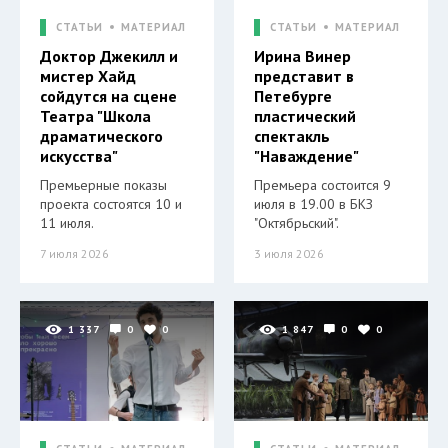
СТАТЬИ
МАТЕРИАЛ
СТАТЬИ
МАТЕРИАЛ
Доктор Джекилл и
Ирина Винер
мистер Хайд
представит в
сойдутся на сцене
Петебурге
Театра "Школа
пластический
драматического
спектакль
искусства"
"Наваждение"
Премьерные показы
Премьера состоится 9
проекта состоятся 10 и
июля в 19.00 в БКЗ
11 июля.
"Октябрьский".
7 июля 2026
3 июля 2026
1 337
0
0
1 847
0
0