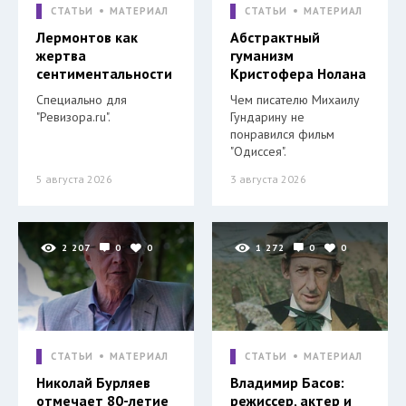
СТАТЬИ
МАТЕРИАЛ
СТАТЬИ
МАТЕРИАЛ
Лермонтов как
Абстрактный
жертва
гуманизм
сентиментальности
Кристофера Нолана
Специально для
Чем писателю Михаилу
"Ревизора.ru".
Гундарину не
понравился фильм
"Одиссея".
5 августа 2026
3 августа 2026
2 207
0
0
1 272
0
0
СТАТЬИ
МАТЕРИАЛ
СТАТЬИ
МАТЕРИАЛ
Николай Бурляев
Владимир Басов:
отмечает 80-летие
режиссер, актер и