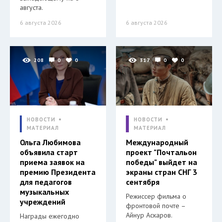
августа.
6 августа 2026
6 августа 2026
208
0
0
317
0
0
НОВОСТИ
НОВОСТИ
МАТЕРИАЛ
МАТЕРИАЛ
Ольга Любимова
Международный
объявила старт
проект "Почтальон
приема заявок на
победы" выйдет на
премию Президента
экраны стран СНГ 3
для педагогов
сентября
музыкальных
Режиссер фильма о
учреждений
фронтовой почте –
Айнур Аскаров.
Награды ежегодно