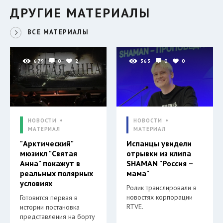
ДРУГИЕ МАТЕРИАЛЫ
ВСЕ МАТЕРИАЛЫ
679
0
2
363
0
0
НОВОСТИ
НОВОСТИ
МАТЕРИАЛ
МАТЕРИАЛ
"Арктический"
Испанцы увидели
мюзикл "Святая
отрывки из клипа
Анна" покажут в
SHAMAN "Россия –
реальных полярных
мама"
условиях
Ролик транслировали в
новостях корпорации
Готовится первая в
RTVE.
истории постановка
представления на борту