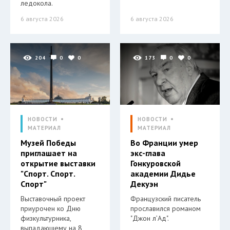
ледокола.
6 августа 2026
6 августа 2026
204
0
0
173
0
0
НОВОСТИ
НОВОСТИ
МАТЕРИАЛ
МАТЕРИАЛ
Музей Победы
Во Франции умер
приглашает на
экс-глава
открытие выставки
Гонкуровской
"Спорт. Спорт.
академии Дидье
Спорт"
Декуэн
Выставочный проект
Французский писатель
приурочен ко Дню
прославился романом
физкультурника,
"Джон л’Ад".
выпадающему на 8