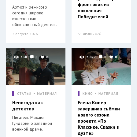
фронтовик из
Артист и режиссер
поколения
сегодня широко
Победителей
известен как
общественный деятель.
3 августа 2026
31 июля 2026
638
0
0
2 022
0
0
СТАТЬИ
МАТЕРИАЛ
КИНО
МАТЕРИАЛ
Непогода как
Елена Кипер
детектив
завершила съёмки
нового сезона
Писатель Михаил
проекта «По
Гундарин о западной
Классике. Сказки в
военной драме.
дуэте»