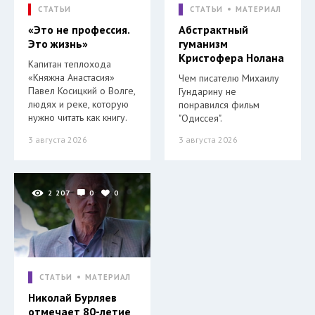
СТАТЬИ
СТАТЬИ
МАТЕРИАЛ
«Это не профессия.
Абстрактный
Это жизнь»
гуманизм
Кристофера Нолана
Капитан теплохода
«Княжна Анастасия»
Чем писателю Михаилу
Павел Косицкий о Волге,
Гундарину не
людях и реке, которую
понравился фильм
нужно читать как книгу.
"Одиссея".
3 августа 2026
3 августа 2026
2 207
0
0
СТАТЬИ
МАТЕРИАЛ
Николай Бурляев
отмечает 80-летие