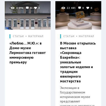
4 096
0
2
22 485
0
0
СТАТЬИ
МАТЕРИАЛ
СТАТЬИ
МАТЕРИАЛ
«Люблю… М.Ю.»: в
В Москве открылась
Доме-музее
выставка
Лермонтова готовят
«Сокровища
иммерсивную
Бахрейна»:
премьеру
уникальные
золотые изделия и
традиции
ювелирного
мастерства
Экспозиция в
Государственном
историческом музее
представляет
уникальные ювелирные