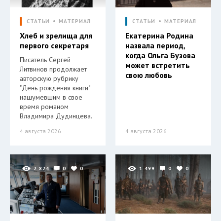
СТАТЬИ
МАТЕРИАЛ
СТАТЬИ
МАТЕРИАЛ
Хлеб и зрелища для
Екатерина Родина
первого секретаря
назвала период,
когда Ольга Бузова
Писатель Сергей
может встретить
Литвинов продолжает
свою любовь
авторскую рубрику
"День рождения книги"
нашумевшим в свое
время романом
Владимира Дудинцева.
4 августа 2026
4 августа 2026
2 824
0
0
1 499
0
0