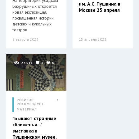
На территории усадьбы
им. А.С. Пушкина в
Бахрушиных откроется
Москве 25 апреля
новая экспозиция,
посвященная истории
детских и кукольных
театров
8 августа 2023
15 апреля 2023
27 515
1
0
РЕВИЗОР
РЕКОМЕНДУЕТ
МАТЕРИАЛ
"Бывают странные
сближенья…"
выставка в
Пушкинском музее.