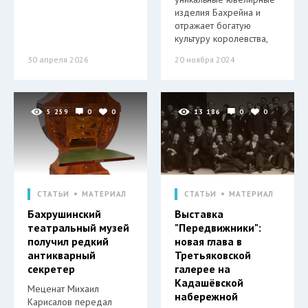
изделия Бахрейна и
отражает богатую
культуру королевства,
30 апреля 2026
20 ноября 2024
5 259
0
0
13 186
0
0
СТАТЬИ
МАТЕРИАЛ
СТАТЬИ
МАТЕРИАЛ
Бахрушинский
Выставка
театральный музей
"Передвижники":
получил редкий
новая глава в
антикварный
Третьяковской
секретер
галерее на
Кадашёвской
Меценат Михаил
набережной
Карисалов передал