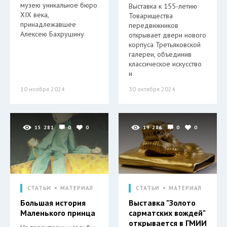
музею уникальное бюро
Выставка к 155-летию
XIX века,
Товарищества
принадлежавшее
передвижников
Алексею Бахрушину
открывает двери нового
корпуса Третьяковской
галереи, объединив
классическое искусство
и
10 ноября 2024
30 октября 2024
15 281
0
0
19 286
0
0
СТАТЬИ
МАТЕРИАЛ
СТАТЬИ
МАТЕРИАЛ
Большая история
Выставка "Золото
Маленького принца
сарматских вождей"
открывается в ГМИИ