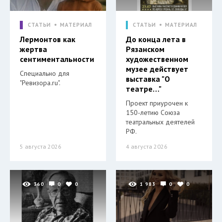
СТАТЬИ
МАТЕРИАЛ
СТАТЬИ
МАТЕРИАЛ
Лермонтов как
До конца лета в
жертва
Рязанском
сентиментальности
художественном
музее действует
Специально для
выставка "О
"Ревизора.ru".
театре…"
Проект приурочен к
150-летию Союза
театральных деятелей
РФ.
5 августа 2026
4 августа 2026
360
0
0
1 983
0
0