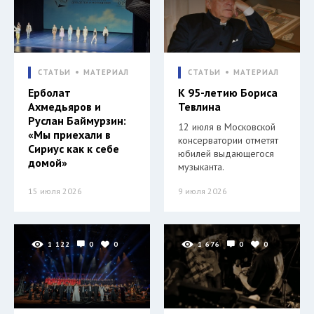
СТАТЬИ
МАТЕРИАЛ
СТАТЬИ
МАТЕРИАЛ
Ерболат
К 95-летию Бориса
Ахмедьяров и
Тевлина
Руслан Баймурзин:
12 июля в Московской
«Мы приехали в
консерватории отметят
Сириус как к себе
юбилей выдающегося
домой»
музыканта.
15 июля 2026
9 июля 2026
1 122
0
0
1 676
0
0