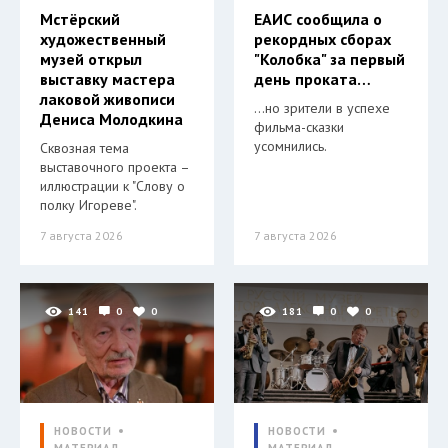
Мстёрский
ЕАИС сообщила о
художественный
рекордных сборах
музей открыл
"Колобка" за первый
выставку мастера
день проката…
лаковой живописи
…но зрители в успехе
Дениса Молодкина
фильма-сказки
усомнились.
Сквозная тема
выставочного проекта –
иллюстрации к "Слову о
полку Игореве".
7 августа 2026
7 августа 2026
141
0
0
181
0
0
НОВОСТИ
НОВОСТИ