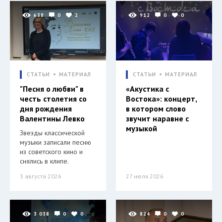
638
0
2
912
0
0
СТАТЬИ
МАТЕРИАЛ
СТАТЬИ
МАТЕРИАЛ
"Песня о любви" в
«Акустика с
честь столетия со
Востока»: концерт,
дня рождения
в котором слово
Валентины Левко
звучит наравне с
музыкой
Звезды классической
музыки записали песню
из советского кино и
снялись в клипе.
3 августа 2026
27 июля 2026
3 038
0
0
824
0
0