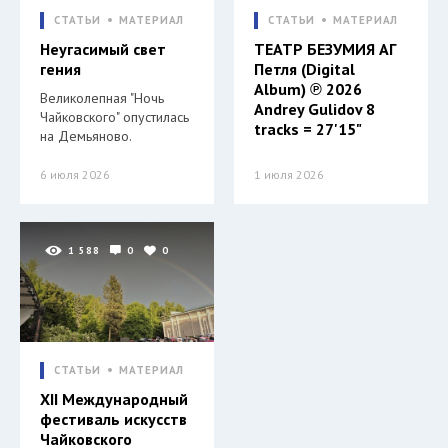
СТАТЬИ
МАТЕРИАЛ
СТАТЬИ
МАТЕРИАЛ
Неугасимый свет
ТЕАТР БЕЗУМИЯ АГ
гения
Петля (Digital
Album) ℗ 2026
Великолепная "Ночь
Andrey Gulidov 8
Чайковского" опустилась
tracks = 27'15"
на Демьяново.
6 июля 2026
1 июля 2026
1 588
0
0
СТАТЬИ
МАТЕРИАЛ
XII Международный
фестиваль искусств
Чайковского