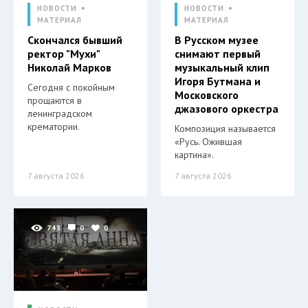
НОВОСТИ
НОВОСТИ
МАТЕРИАЛ
МАТЕРИАЛ
Скончался бывший
В Русском музее
ректор "Мухи"
снимают первый
Николай Марков
музыкальный клип
Игоря Бутмана и
Сегодня с покойным
Московского
прощаются в
джазового оркестра
ленинградском
крематории.
Композиция называется
«Русь. Ожившая
картина».
7 августа 2026
7 августа 2026
743
0
0