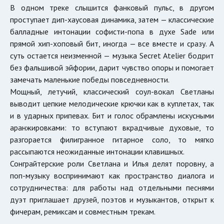
В одном треке слышится фанковый пульс, в другом
проступает дип-хаусовая динамика, затем — классические
балладные интонации софисти-попа в духе Sade или
прямой хип-хоповый бит, иногда — все вместе и сразу. А
суть остается неизменной — музыка Secret Atelier бодрит
без фальшивой эйфории, дарит чувство опоры и помогает
замечать маленькие победы повседневности.
Мощный, летучий, классический соул-вокал Светланы
выводит цепкие мелодические крючки как в куплетах, так
и в ударных припевах. Бит и голос обрамлены искусными
аранжировками: то вступают вкрадчивые духовые, то
разгорается филигранное гитарное соло, то мягко
рассыпаются неожиданные интонации клавишных.
Сонграйтерские роли Светлана и Илья делят поровну, а
поп-музыку воспринимают как пространство диалога и
сотрудничества: для работы над отдельными песнями
дуэт приглашает друзей, поэтов и музыкантов, открыт к
фичерам, ремиксам и совместным трекам.