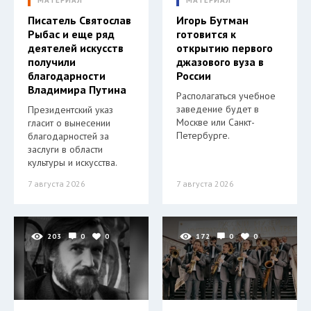
МАТЕРИАЛ
МАТЕРИАЛ
Писатель Святослав
Игорь Бутман
Рыбас и еще ряд
готовится к
деятелей искусств
открытию первого
получили
джазового вуза в
благодарности
России
Владимира Путина
Располагаться учебное
заведение будет в
Президентский указ
Москве или Санкт-
гласит о вынесении
Петербурге.
благодарностей за
заслуги в области
культуры и искусства.
7 августа 2026
7 августа 2026
203
0
0
172
0
0