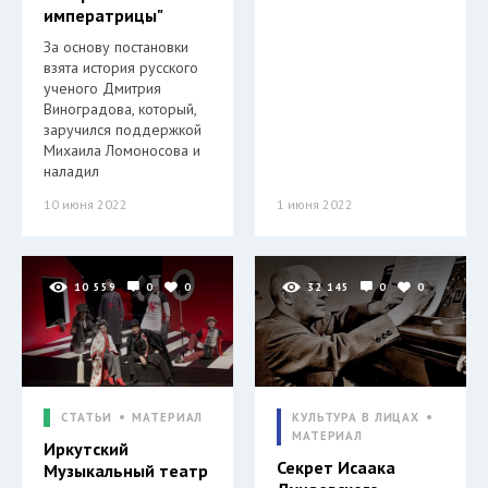
императрицы"
За основу постановки
взята история русского
ученого Дмитрия
Виноградова, который,
заручился поддержкой
Михаила Ломоносова и
наладил
10 июня 2022
1 июня 2022
10 559
0
0
32 145
0
0
СТАТЬИ
МАТЕРИАЛ
КУЛЬТУРА В ЛИЦАХ
МАТЕРИАЛ
Иркутский
Секрет Исаака
Музыкальный театр