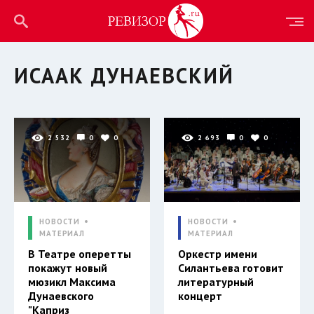
ИСААК ДУНАЕВСКИЙ
2 532
0
0
2 693
0
0
НОВОСТИ
НОВОСТИ
МАТЕРИАЛ
МАТЕРИАЛ
В Театре оперетты
Оркестр имени
покажут новый
Силантьева готовит
мюзикл Максима
литературный
Дунаевского
концерт
"Каприз