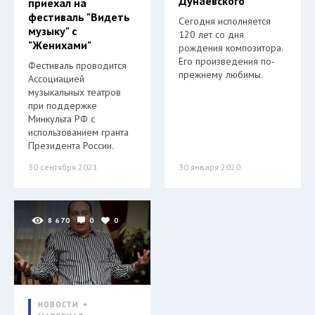
Дунаевского
приехал на
фестиваль "Видеть
Сегодня исполняется
музыку" с
120 лет со дня
"Женихами"
рождения композитора.
Его произведения по-
Фестиваль проводится
прежнему любимы.
Ассоциацией
музыкальных театров
при поддержке
Минкульта РФ с
использованием гранта
Президента России.
30 сентября 2021
30 января 2020
8 670
0
0
НОВОСТИ