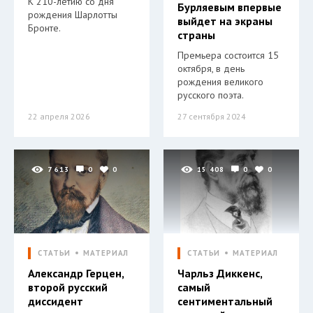
К 210-летию со дня
Бурляевым впервые
рождения Шарлотты
выйдет на экраны
Бронте.
страны
Премьера состоится 15
октября, в день
рождения великого
русского поэта.
22 апреля 2026
27 сентября 2024
7 613
0
0
15 408
0
0
СТАТЬИ
МАТЕРИАЛ
СТАТЬИ
МАТЕРИАЛ
Александр Герцен,
Чарльз Диккенс,
второй русский
самый
диссидент
сентиментальный