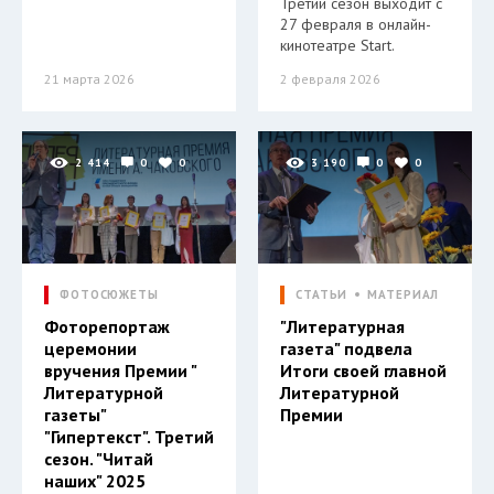
Третий сезон выходит с
27 февраля в онлайн-
кинотеатре Start.
21 марта 2026
2 февраля 2026
2 414
0
0
3 190
0
0
ФОТОСЮЖЕТЫ
СТАТЬИ
МАТЕРИАЛ
Фоторепортаж
"Литературная
церемонии
газета" подвела
вручения Премии "
Итоги своей главной
Литературной
Литературной
газеты"
Премии
"Гипертекст". Третий
сезон. "Читай
наших" 2025