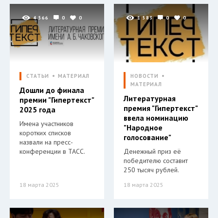
4 566
0
0
1 583
0
0
СТАТЬИ
МАТЕРИАЛ
НОВОСТИ
МАТЕРИАЛ
Дошли до финала
Литературная
премии "Гипертекст"
премия "Гипертекст"
2025 года
ввела номинацию
Имена участников
"Народное
коротких списков
голосование"
назвали на пресс-
конференции в ТАСС.
Денежный приз её
победителю составит
250 тысяч рублей.
18 марта 2025
18 марта 2025