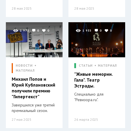
28 мая 2025
28 мая 2025
1 972
0
0
1 935
0
0
НОВОСТИ
СТАТЬИ
МАТЕРИАЛ
МАТЕРИАЛ
"Живые мемории.
Михаил Попов и
Гала". Театр
Юрий Кублановский
Эстрады.
получили премию
Специально для
"Гипертекст"
"Ревизора.ru".
Завершился уже третий
премиальный сезон.
27 мая 2025
26 марта 2025