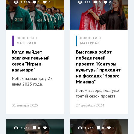
2 180
1
0
188
0
0
НОВОСТИ
НОВОСТИ
МАТЕРИАЛ
МАТЕРИАЛ
Когда выйдет
Выставка работ
заключительный
победителей
сезон "Игры в
проекта "Контуры
кальмара"
культуры" проходит
на фасадах "Нового
Netflix назвал дату 27
Манежа"
июня 2025 года.
Летом завершился уже
третий сезон проекта.
31 января 2025
27 декабря 2024
2 231
0
0
4 734
0
0