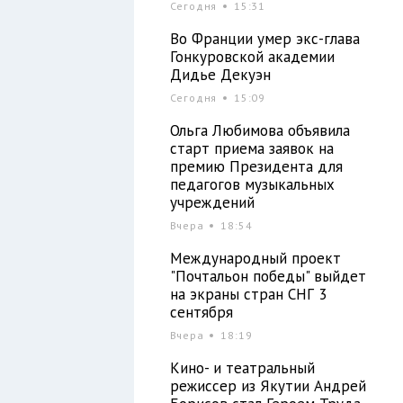
Сегодня
15:31
Во Франции умер экс-глава
Гонкуровской академии
Дидье Декуэн
Сегодня
15:09
Ольга Любимова объявила
старт приема заявок на
премию Президента для
педагогов музыкальных
учреждений
Вчера
18:54
Международный проект
"Почтальон победы" выйдет
на экраны стран СНГ 3
сентября
Вчера
18:19
Кино- и театральный
режиссер из Якутии Андрей