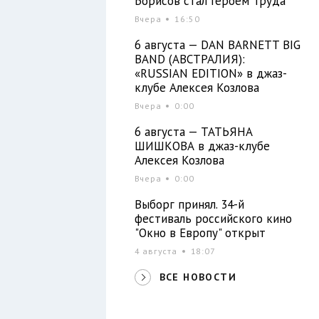
Борисов стал Героем Труда
Вчера
16:50
6 августа — DAN BARNETT BIG
BAND (АВСТРАЛИЯ):
«RUSSIAN EDITION» в джаз-
клубе Алексея Козлова
Вчера
0:00
6 августа — ТАТЬЯНА
ШИШКОВА в джаз-клубе
Алексея Козлова
Вчера
0:00
Выборг принял. 34-й
фестиваль российского кино
"Окно в Европу" открыт
4 августа
18:07
ВСЕ НОВОСТИ