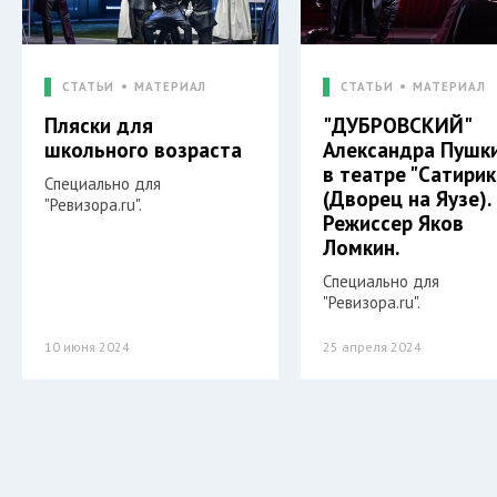
СТАТЬИ
МАТЕРИАЛ
СТАТЬИ
МАТЕРИАЛ
Пляски для
"ДУБРОВСКИЙ"
школьного возраста
Александра Пушк
в театре "Сатири
Специально для
(Дворец на Яузе).
"Ревизора.ru".
Режиссер Яков
Ломкин.
Специально для
"Ревизора.ru".
10 июня 2024
25 апреля 2024