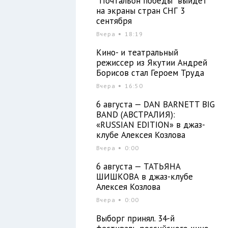
"Почтальон победы" выйдет
на экраны стран СНГ 3
сентября
Вчера
18:19
Кино- и театральный
режиссер из Якутии Андрей
Борисов стал Героем Труда
Вчера
16:50
6 августа — DAN BARNETT BIG
BAND (АВСТРАЛИЯ):
«RUSSIAN EDITION» в джаз-
клубе Алексея Козлова
Вчера
0:00
6 августа — ТАТЬЯНА
ШИШКОВА в джаз-клубе
Алексея Козлова
Вчера
0:00
Выборг принял. 34-й