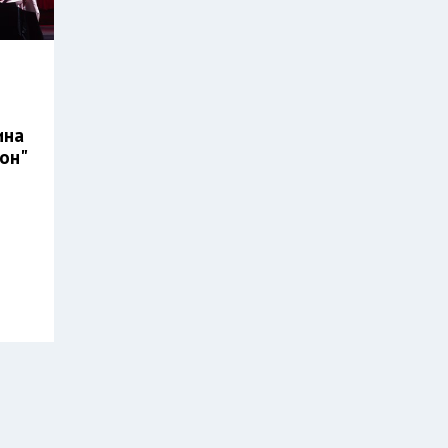
ина
кон"