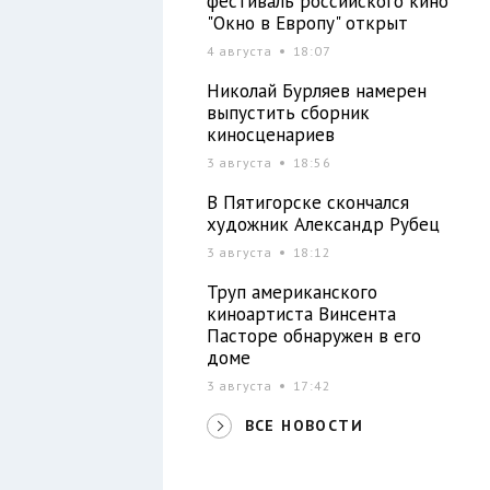
фестиваль российского кино
"Окно в Европу" открыт
4 августа
18:07
Николай Бурляев намерен
выпустить сборник
киносценариев
3 августа
18:56
В Пятигорске скончался
художник Александр Рубец
3 августа
18:12
Труп американского
киноартиста Винсента
Пасторе обнаружен в его
доме
3 августа
17:42
ВСЕ НОВОСТИ