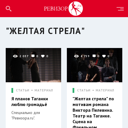
"ЖЕЛТАЯ СТРЕЛА"
2 037
0
0
4 759
0
0
СТАТЬИ
МАТЕРИАЛ
СТАТЬИ
МАТЕРИАЛ
Я планов Таганки
"Желтая стрела" по
люблю громадьё
мотивам романа
Виктора Пелевина.
Специально для
Театр на Таганке.
"Ревизора.ru".
Сцена на
Факельном.