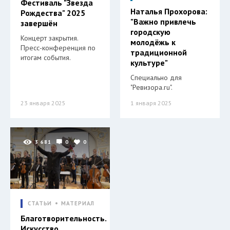
Фестиваль "Звезда
Наталья Прохорова:
Рождества" 2025
"Важно привлечь
завершён
городскую
Концерт закрытия.
молодёжь к
Пресс-конференция по
традиционной
итогам события.
культуре"
Специально для
"Ревизора.ru".
23 января 2025
1 января 2025
3 681
0
0
СТАТЬИ
МАТЕРИАЛ
Благотворительность.
Искусство.