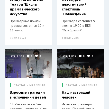
Театра "Школа
пластический
драматического
спектакль
искусства"
"Наваждение"
Премьерные показы
Премьера состоится 9
проекта состоятся 10 и
июля в 19.00 в БКЗ
11 июля.
"Октябрьский".
7 июля 2026
3 июля 2026
1 337
0
0
1 835
0
0
СТАТЬИ
МАТЕРИАЛ
СТАТЬИ
МАТЕРИАЛ
Взрослые трагедии
Наш настоящий
в исполнении детей
человек
"Чтобы нам всем было
Июньская премьера
хорошо и прекрасно" по
оперы Прокофьева в