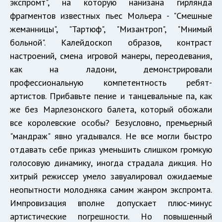
экспромт", на которую нанизана гирлянда
фрагментов известных пьес Мольера - "Смешные
жеманницы", "Тартюф", "Мизантроп", "Мнимый
больной". Калейдоскоп образов, контраст
настроений, смена игровой манеры, переодевания,
как на ладони, демонстрировали
профессиональную компетентность ребят-
артистов. Прибавьте пение и танцевальные па, как
же без Марлезонского балета, который обожали
все королевские особы? Безусловно, премьерный
"мандраж" явно угадывался. Не все могли быстро
отдавать себе приказ уменьшить слишком громкую
голосовую динамику, иногда страдала дикция. Но
хитрый режиссер умело завуалировал ожидаемые
неопытности молодняка самим жанром экспромта.
Импровизация вполне допускает плюс-минус
артистические погрешности. Но повышенный