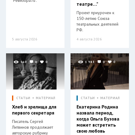
"Ревизора.ru".
театре…"
Проект приурочен к
150-летию Союза
театральных деятелей
РФ.
5 августа 2026
4 августа 2026
360
0
0
1 983
0
0
СТАТЬИ
МАТЕРИАЛ
СТАТЬИ
МАТЕРИАЛ
Хлеб и зрелища для
Екатерина Родина
первого секретаря
назвала период,
когда Ольга Бузова
Писатель Сергей
может встретить
Литвинов продолжает
свою любовь
авторскую рубрику