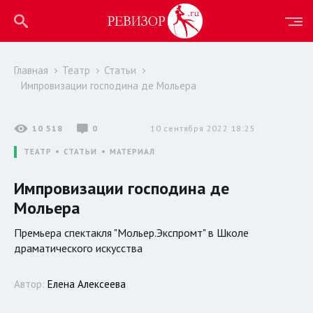
Главная
Театр
Статьи
Импровизации господина де Мольера
10 518
0
10 сентября 2022 18:25
ТЕАТР
СТАТЬИ
МАТЕРИАЛ
Импровизации господина де
Мольера
Премьера спектакля "Мольер.Экспромт" в Школе
драматического искусства
Автор:
Елена Алексеева