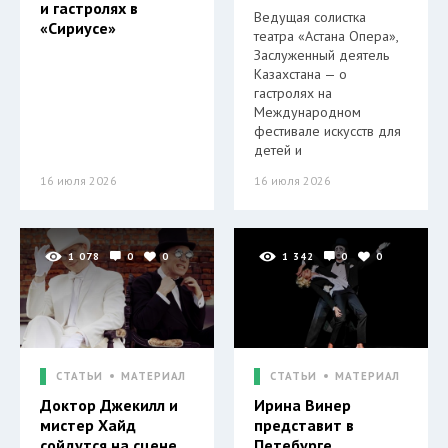
и гастролях в
Ведущая солистка
«Сириусе»
театра «Астана Опера»,
Заслуженный деятель
Казахстана — о
гастролях на
Международном
фестивале искусств для
детей и
16 июля 2026
16 июля 2026
1 078
0
0
1 342
0
0
СТАТЬИ
МАТЕРИАЛ
СТАТЬИ
МАТЕРИАЛ
Доктор Джекилл и
Ирина Винер
мистер Хайд
представит в
сойдутся на сцене
Петебурге