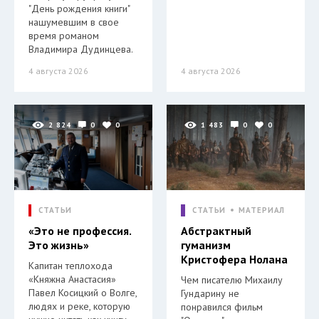
"День рождения книги"
нашумевшим в свое
время романом
Владимира Дудинцева.
4 августа 2026
4 августа 2026
2 824
0
0
1 483
0
0
СТАТЬИ
СТАТЬИ
МАТЕРИАЛ
«Это не профессия.
Абстрактный
Это жизнь»
гуманизм
Кристофера Нолана
Капитан теплохода
«Княжна Анастасия»
Чем писателю Михаилу
Павел Косицкий о Волге,
Гундарину не
людях и реке, которую
понравился фильм