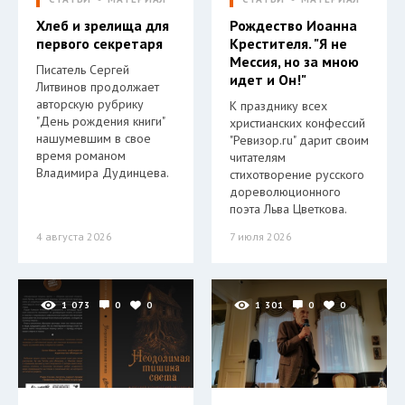
Хлеб и зрелища для
Рождество Иоанна
первого секретаря
Крестителя. "Я не
Мессия, но за мною
Писатель Сергей
идет и Он!"
Литвинов продолжает
авторскую рубрику
К празднику всех
"День рождения книги"
христианских конфессий
нашумевшим в свое
"Ревизор.ru" дарит своим
время романом
читателям
Владимира Дудинцева.
стихотворение русского
дореволюционного
поэта Льва Цветкова.
4 августа 2026
7 июля 2026
1 073
0
0
1 301
0
0