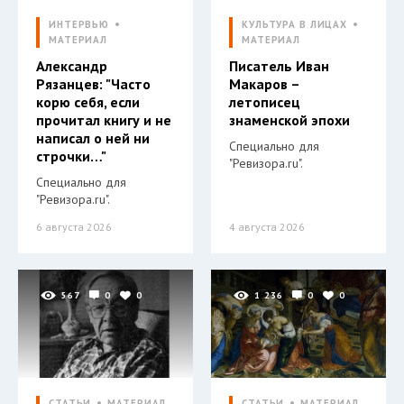
ИНТЕРВЬЮ
КУЛЬТУРА В ЛИЦАХ
МАТЕРИАЛ
МАТЕРИАЛ
Александр
Писатель Иван
Рязанцев: "Часто
Макаров –
корю себя, если
летописец
прочитал книгу и не
знаменской эпохи
написал о ней ни
Специально для
строчки…"
"Ревизора.ru".
Специально для
"Ревизора.ru".
6 августа 2026
4 августа 2026
567
0
0
1 236
0
0
СТАТЬИ
МАТЕРИАЛ
СТАТЬИ
МАТЕРИАЛ