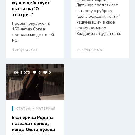
музее действует
Литвинов продолжает
выставка "О
авторскую рубрику
театре…"
"День рождения книги"
нашумевшим в свое
Проект приурочен к
время романом
150-летию Союза
Владимира Дудинцева.
театральных деятелей
РФ.
4 августа 2026
4 августа 2026
2 073
0
0
СТАТЬИ
МАТЕРИАЛ
Екатерина Родина
назвала период,
когда Ольга Бузова