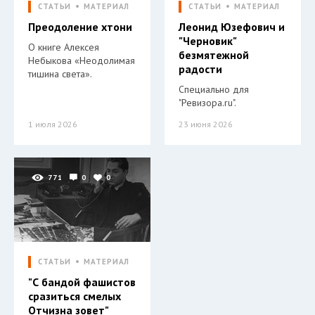
СТАТЬИ
МАТЕРИАЛ
СТАТЬИ
МАТЕРИАЛ
Преодоление хтони
Леонид Юзефович и
"Черновик"
О книге Алексея
безмятежной
Небыкова «Неодолимая
радости
тишина света».
Специально для
"Ревизора.ru".
1 июля 2026
23 июня 2026
771
0
0
СТАТЬИ
МАТЕРИАЛ
"С бандой фашистов
сразиться смелых
Отчизна зовет"