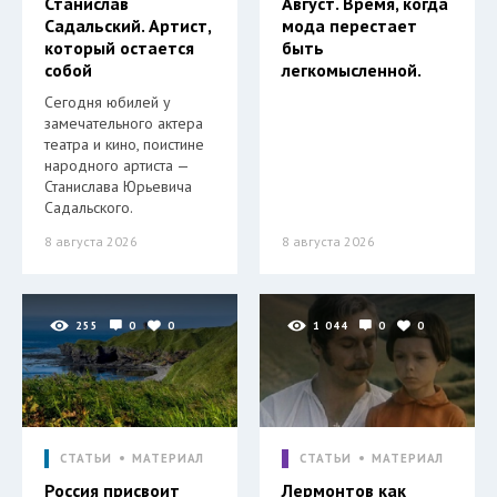
Станислав
Август. Время, когда
Садальский. Артист,
мода перестает
который остается
быть
собой
легкомысленной.
Сегодня юбилей у
замечательного актера
театра и кино, поистине
народного артиста —
Станислава Юрьевича
Садальского.
8 августа 2026
8 августа 2026
255
0
0
1 044
0
0
СТАТЬИ
МАТЕРИАЛ
СТАТЬИ
МАТЕРИАЛ
Россия присвоит
Лермонтов как