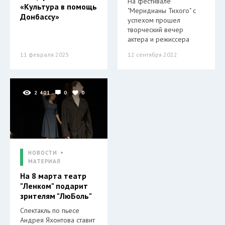
На фестивале
«Культура в помощь
"Меридианы Тихого" с
Донбассу»
успехом прошел
творческий вечер
актера и режиссера
11 февраля 2025
12 сентября 2022
2 401
0
0
НОВОСТИ
МАТЕРИАЛ
На 8 марта театр
"Ленком" подарит
зрителям "ЛюБоль"
Спектакль по пьесе
Андрея Яхонтова ставит