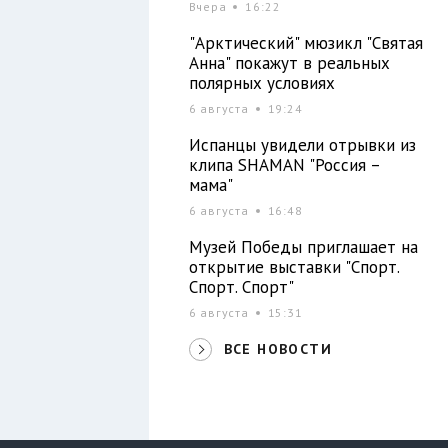
Вчера
16:22
"Арктический" мюзикл "Святая
Анна" покажут в реальных
полярных условиях
6 августа
19:24
Испанцы увидели отрывки из
клипа SHAMAN "Россия –
мама"
6 августа
16:48
Музей Победы приглашает на
открытие выставки "Спорт.
Спорт. Спорт"
6 августа
15:31
ВСЕ НОВОСТИ