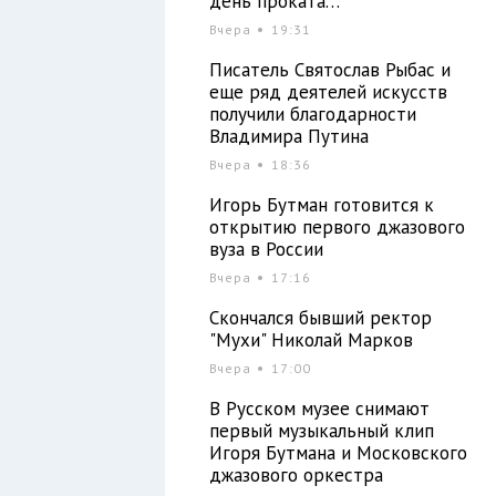
день проката…
Вчера
19:31
Писатель Святослав Рыбас и
еще ряд деятелей искусств
получили благодарности
Владимира Путина
Вчера
18:36
Игорь Бутман готовится к
открытию первого джазового
вуза в России
Вчера
17:16
Скончался бывший ректор
"Мухи" Николай Марков
Вчера
17:00
В Русском музее снимают
первый музыкальный клип
Игоря Бутмана и Московского
джазового оркестра