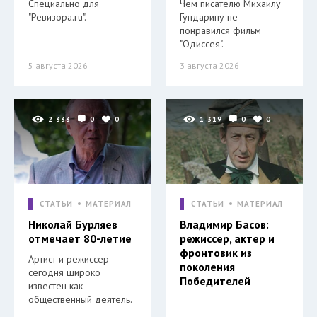
Специально для
Чем писателю Михаилу
"Ревизора.ru".
Гундарину не
понравился фильм
"Одиссея".
5 августа 2026
3 августа 2026
2 333
0
0
1 319
0
0
СТАТЬИ
МАТЕРИАЛ
СТАТЬИ
МАТЕРИАЛ
Николай Бурляев
Владимир Басов:
отмечает 80-летие
режиссер, актер и
фронтовик из
Артист и режиссер
поколения
сегодня широко
Победителей
известен как
общественный деятель.