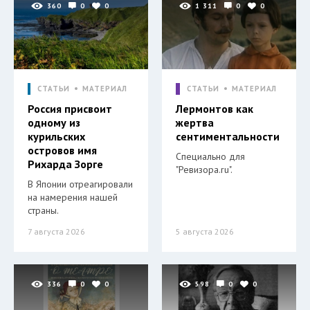
360
0
0
1 311
0
0
СТАТЬИ
МАТЕРИАЛ
СТАТЬИ
МАТЕРИАЛ
Россия присвоит
Лермонтов как
одному из
жертва
курильских
сентиментальности
островов имя
Специально для
Рихарда Зорге
"Ревизора.ru".
В Японии отреагировали
на намерения нашей
страны.
7 августа 2026
5 августа 2026
336
0
0
598
0
0