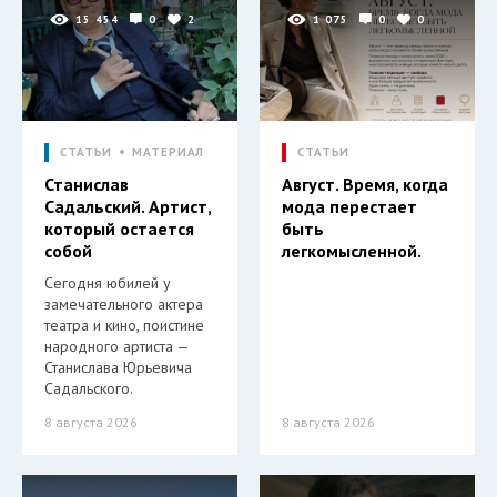
15 454
0
2
1 075
0
0
СТАТЬИ
МАТЕРИАЛ
СТАТЬИ
Станислав
Август. Время, когда
Садальский. Артист,
мода перестает
который остается
быть
собой
легкомысленной.
Сегодня юбилей у
замечательного актера
театра и кино, поистине
народного артиста —
Станислава Юрьевича
Садальского.
8 августа 2026
8 августа 2026