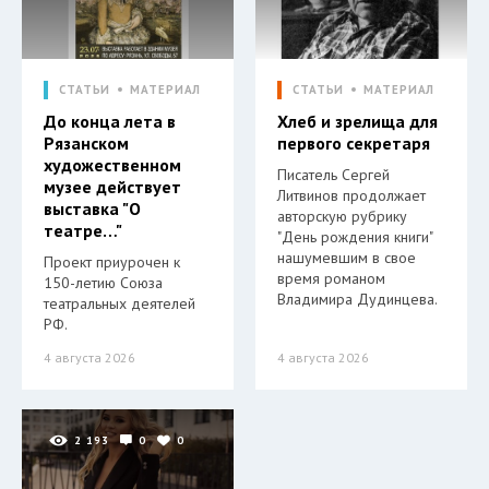
СТАТЬИ
МАТЕРИАЛ
СТАТЬИ
МАТЕРИАЛ
До конца лета в
Хлеб и зрелища для
Рязанском
первого секретаря
художественном
Писатель Сергей
музее действует
Литвинов продолжает
выставка "О
авторскую рубрику
театре…"
"День рождения книги"
нашумевшим в свое
Проект приурочен к
время романом
150-летию Союза
Владимира Дудинцева.
театральных деятелей
РФ.
4 августа 2026
4 августа 2026
2 193
0
0