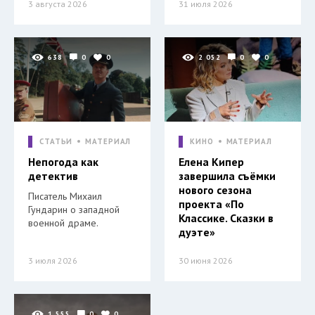
3 августа 2026
31 июля 2026
638
0
0
2 052
0
0
СТАТЬИ
МАТЕРИАЛ
КИНО
МАТЕРИАЛ
Непогода как
Елена Кипер
детектив
завершила съёмки
нового сезона
Писатель Михаил
проекта «По
Гундарин о западной
Классике. Сказки в
военной драме.
дуэте»
3 июля 2026
30 июня 2026
1 555
0
0