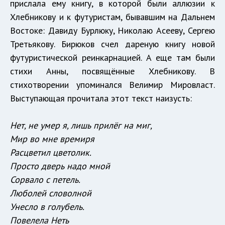
прислала ему книгу, в которой были аллюзии к
Хлебникову и к футуристам, бывавшим на Дальнем
Востоке: Давиду Бурлюку, Николаю Асееву, Сергею
Третьякову. Бирюков счел дареную книгу новой
футуристической реинкарнацией. А еще там были
стихи Анны, посвящённые Хлебникову. В
стихотворении упоминался Велимир Мировласт.
Выступающая прочитала этот текст наизусть:
Нет, не умер я, лишь прилёг на миг,
Мир во мне времиря
Расцветил цветолик.
Просто дверь надо мной
Сорвало с петель.
Люболей словолной
Унесло в голубель.
Повелела Неть