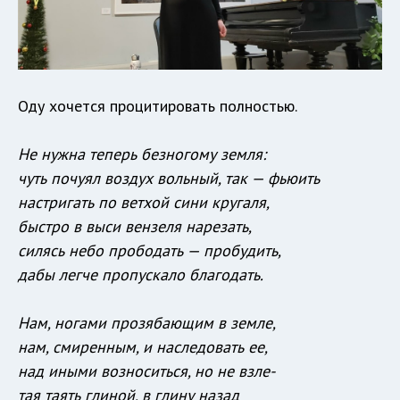
Оду хочется процитировать полностью.
Не нужна теперь безногому земля:
чуть почуял воздух вольный, так — фьюить
настригать по ветхой сини кругаля,
быстро в выси вензеля нарезать,
силясь небо прободать — пробудить,
дабы легче пропускало благодать.
Нам, ногами прозябающим в земле,
нам, смиренным, и наследовать ее,
над иными возноситься, но не взле-
тая таять глиной, в глину назад