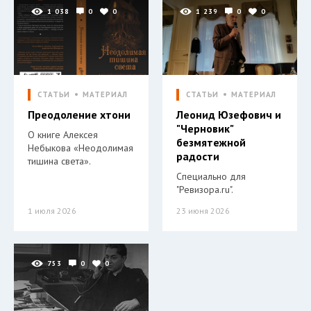
1 038
0
0
1 239
0
0
СТАТЬИ
МАТЕРИАЛ
СТАТЬИ
МАТЕРИАЛ
Преодоление хтони
Леонид Юзефович и
"Черновик"
О книге Алексея
безмятежной
Небыкова «Неодолимая
радости
тишина света».
Специально для
"Ревизора.ru".
1 июля 2026
23 июня 2026
753
0
0