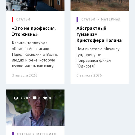
СТАТЬИ
СТАТЬИ
МАТЕРИАЛ
«Это не профессия.
Абстрактный
Это жизнь»
гуманизм
Кристофера Нолана
Капитан теплохода
«Княжна Анастасия»
Чем писателю Михаилу
Павел Косицкий о Волге,
Гундарину не
людях и реке, которую
понравился фильм
нужно читать как книгу.
"Одиссея".
3 августа 2026
3 августа 2026
2 207
0
0
СТАТЬИ
МАТЕРИАЛ