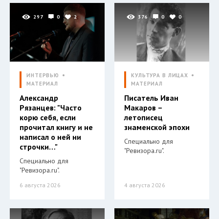
297
0
2
376
0
0
ИНТЕРВЬЮ
КУЛЬТУРА В ЛИЦАХ
МАТЕРИАЛ
МАТЕРИАЛ
Александр
Писатель Иван
Рязанцев: "Часто
Макаров –
корю себя, если
летописец
прочитал книгу и не
знаменской эпохи
написал о ней ни
Специально для
строчки…"
"Ревизора.ru".
Специально для
"Ревизора.ru".
6 августа 2026
4 августа 2026