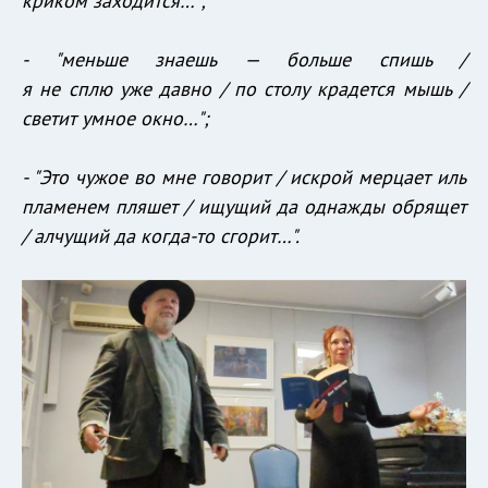
криком заходится…";
- "меньше знаешь — больше спишь /
я не сплю уже давно / по столу крадется мышь /
светит умное окно…";
- "Это чужое во мне говорит / искрой мерцает иль
пламенем пляшет / ищущий да однажды обрящет
/ алчущий да когда-то сгорит…".