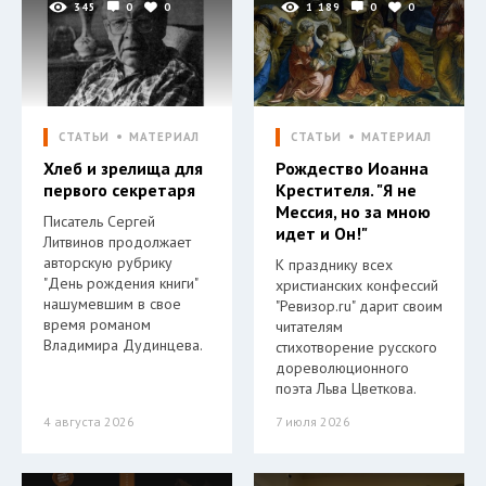
345
0
0
1 189
0
0
СТАТЬИ
МАТЕРИАЛ
СТАТЬИ
МАТЕРИАЛ
Хлеб и зрелища для
Рождество Иоанна
первого секретаря
Крестителя. "Я не
Мессия, но за мною
Писатель Сергей
идет и Он!"
Литвинов продолжает
авторскую рубрику
К празднику всех
"День рождения книги"
христианских конфессий
нашумевшим в свое
"Ревизор.ru" дарит своим
время романом
читателям
Владимира Дудинцева.
стихотворение русского
дореволюционного
поэта Льва Цветкова.
4 августа 2026
7 июля 2026