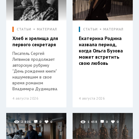
СТАТЬИ
МАТЕРИАЛ
СТАТЬИ
МАТЕРИАЛ
Хлеб и зрелища для
Екатерина Родина
первого секретаря
назвала период,
когда Ольга Бузова
Писатель Сергей
может встретить
Литвинов продолжает
свою любовь
авторскую рубрику
"День рождения книги"
нашумевшим в свое
время романом
Владимира Дудинцева.
4 августа 2026
4 августа 2026
2 801
0
0
1 458
0
0