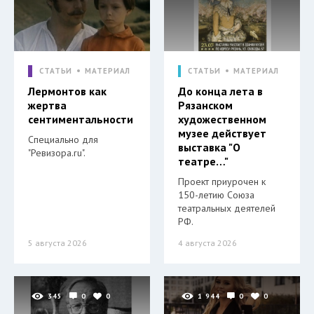
СТАТЬИ
МАТЕРИАЛ
СТАТЬИ
МАТЕРИАЛ
Лермонтов как
До конца лета в
жертва
Рязанском
сентиментальности
художественном
музее действует
Специально для
выставка "О
"Ревизора.ru".
театре…"
Проект приурочен к
150-летию Союза
театральных деятелей
РФ.
5 августа 2026
4 августа 2026
345
0
0
1 944
0
0