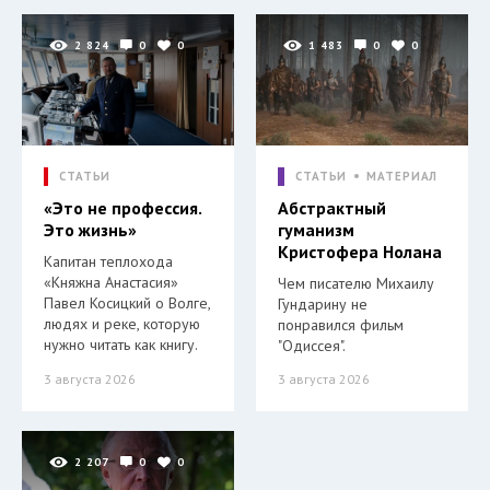
2 824
0
0
1 483
0
0
СТАТЬИ
СТАТЬИ
МАТЕРИАЛ
«Это не профессия.
Абстрактный
Это жизнь»
гуманизм
Кристофера Нолана
Капитан теплохода
«Княжна Анастасия»
Чем писателю Михаилу
Павел Косицкий о Волге,
Гундарину не
людях и реке, которую
понравился фильм
нужно читать как книгу.
"Одиссея".
3 августа 2026
3 августа 2026
2 207
0
0