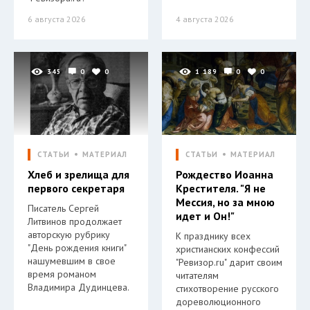
6 августа 2026
4 августа 2026
345
0
0
1 189
0
0
СТАТЬИ
МАТЕРИАЛ
СТАТЬИ
МАТЕРИАЛ
Хлеб и зрелища для
Рождество Иоанна
первого секретаря
Крестителя. "Я не
Мессия, но за мною
Писатель Сергей
идет и Он!"
Литвинов продолжает
авторскую рубрику
К празднику всех
"День рождения книги"
христианских конфессий
нашумевшим в свое
"Ревизор.ru" дарит своим
время романом
читателям
Владимира Дудинцева.
стихотворение русского
дореволюционного