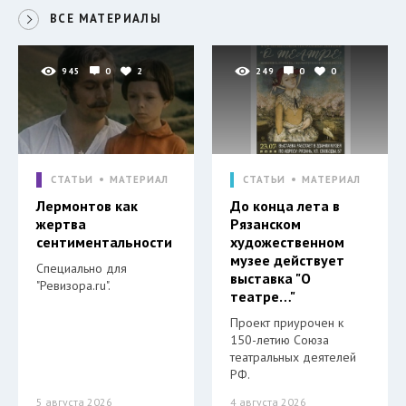
ВСЕ МАТЕРИАЛЫ
945
0
2
249
0
0
СТАТЬИ
МАТЕРИАЛ
СТАТЬИ
МАТЕРИАЛ
Лермонтов как
До конца лета в
жертва
Рязанском
сентиментальности
художественном
музее действует
Специально для
выставка "О
"Ревизора.ru".
театре…"
Проект приурочен к
150-летию Союза
театральных деятелей
РФ.
5 августа 2026
4 августа 2026