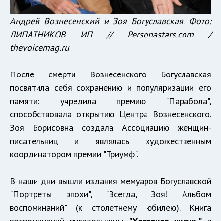
Андрей Вознесенский и Зоя Богуславская. Фото:
ЛИПАТНИКОВ ИП // Personastars.com /
thevoicemag.ru
После смерти Вознесенского Богуславская
посвятила себя сохранению и популяризации его
памяти: учредила премию "Парабола",
способствовала открытию Центра Вознесенского.
Зоя Борисовна создала Ассоциацию женщин-
писательниц и являлась художественным
координатором премии "Триумф".
В наши дни вышли издания мемуаров Богуславской
"Портреты эпохи", "Всегда, Зоя! Альбом
воспоминаний" (к столетнему юбилею). Книга
воспоминаний писательницы
"Халатная жизнь"
в