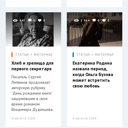
345
0
0
1 964
0
0
СТАТЬИ
МАТЕРИАЛ
СТАТЬИ
МАТЕРИАЛ
Хлеб и зрелища для
Екатерина Родина
первого секретаря
назвала период,
когда Ольга Бузова
Писатель Сергей
может встретить
Литвинов продолжает
свою любовь
авторскую рубрику
"День рождения книги"
нашумевшим в свое
время романом
Владимира Дудинцева.
4 августа 2026
4 августа 2026