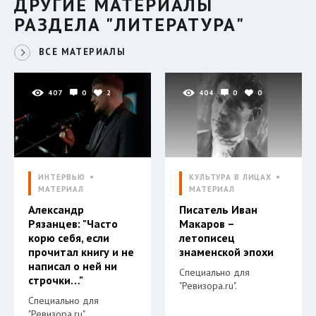
ДРУГИЕ МАТЕРИАЛЫ
РАЗДЕЛА "ЛИТЕРАТУРА"
ВСЕ МАТЕРИАЛЫ
407
0
2
404
0
0
ИНТЕРВЬЮ
КУЛЬТУРА В ЛИЦАХ
МАТЕРИАЛ
МАТЕРИАЛ
Александр
Писатель Иван
Рязанцев: "Часто
Макаров –
корю себя, если
летописец
прочитал книгу и не
знаменской эпохи
написал о ней ни
Специально для
строчки…"
"Ревизора.ru".
Специально для
"Ревизора.ru".