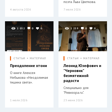
поэта Льва Цветкова.
4 августа 2026
7 июля 2026
1 052
0
0
1 259
0
0
СТАТЬИ
МАТЕРИАЛ
СТАТЬИ
МАТЕРИАЛ
Преодоление хтони
Леонид Юзефович и
"Черновик"
О книге Алексея
безмятежной
Небыкова «Неодолимая
радости
тишина света».
Специально для
"Ревизора.ru".
1 июля 2026
23 июня 2026