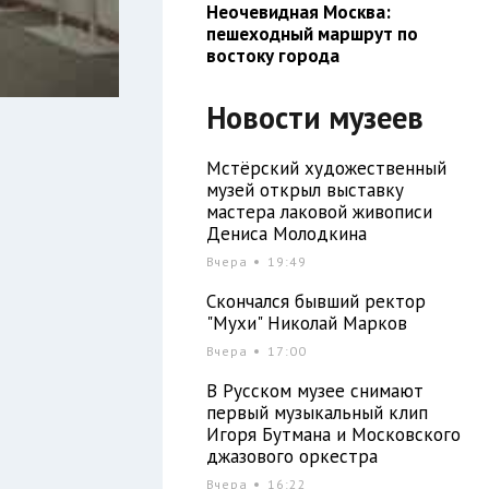
Неочевидная Москва:
пешеходный маршрут по
востоку города
Новости музеев
Мстёрский художественный
музей открыл выставку
мастера лаковой живописи
Дениса Молодкина
Вчера
19:49
Скончался бывший ректор
"Мухи" Николай Марков
Вчера
17:00
В Русском музее снимают
первый музыкальный клип
Игоря Бутмана и Московского
джазового оркестра
Вчера
16:22