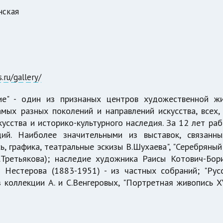
нская
.ru/gallery/
е" - один из признаных центров художественной ж
ых разных поколений и направлений искусства, всех,
усства и историко-культурного наследия. За 12 лет ра
ий. Наиболее значительными из выставок, связанн
, графика, театральные эскизы В.Шухаева", "Серебряный
.Третьякова); наследие художника Раисы Котович-Бор
 Нестерова (1883-1951) - из частных собраний; "Рус
 коллекции А. и С.Венгеровых, "Портретная живопись XV