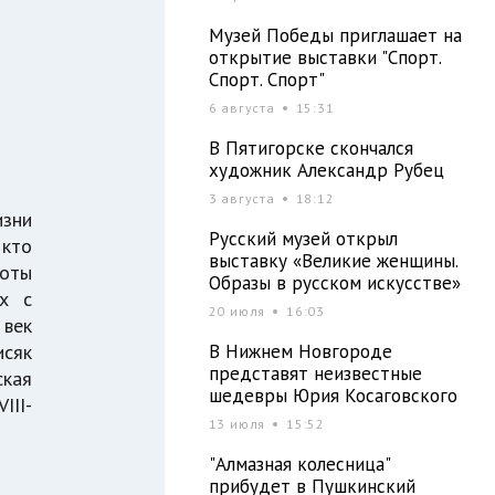
Музей Победы приглашает на
открытие выставки "Спорт.
Спорт. Спорт"
6 августа
15:31
В Пятигорске скончался
художник Александр Рубец
3 августа
18:12
изни
Русский музей открыл
 кто
выставку «Великие женщины.
боты
Образы в русском искусстве»
ых с
20 июля
16:03
 век
В Нижнем Новгороде
исяк
представят неизвестные
ская
шедевры Юрия Косаговского
III-
13 июля
15:52
"Алмазная колесница"
прибудет в Пушкинский