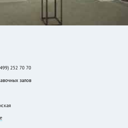
(499) 252 70 70
тавочных залов
нская
е