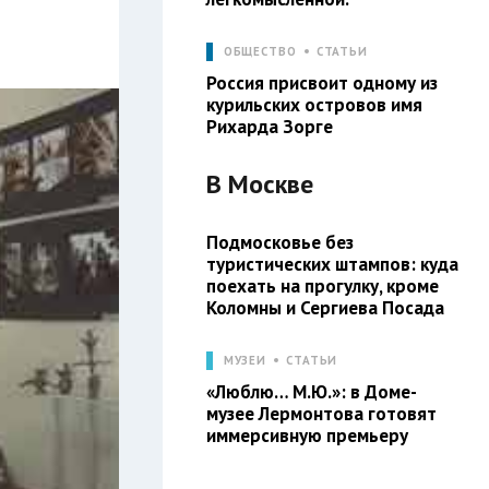
ОБЩЕСТВО
СТАТЬИ
Россия присвоит одному из
курильских островов имя
Рихарда Зорге
В
Москве
Подмосковье без
туристических штампов: куда
поехать на прогулку, кроме
Коломны и Сергиева Посада
МУЗЕИ
СТАТЬИ
«Люблю… М.Ю.»: в Доме-
музее Лермонтова готовят
иммерсивную премьеру