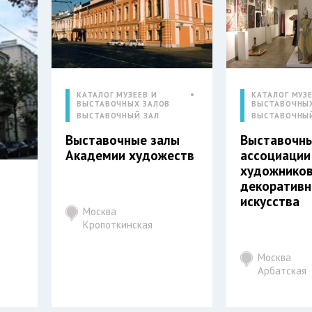
КАТАЛОГ МУЗЕЕВ И
КАТАЛОГ МУЗЕ
ВЫСТАВОЧНЫХ ЗАЛОВ
ВЫСТАВОЧНЫ
ВЫСТАВОЧНЫЙ ЗАЛ
ВЫСТАВОЧНЫ
Выставочные залы
Выставочны
Академии художеств
ассоциации
художнико
декоративн
искусства
Москва
Кропоткинская
Москва
Арбатская