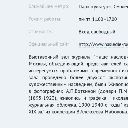
Ближайшее метро:
Парк культуры, Смоле
Режим работы:
пн-пт 11.00–17.00
Стоимость:
Вход свободный
Официальный сайт:
http://www.nasledie-rus
Выставочный зал журнала "Наше наследи
Москвы, объединяющий представителей сам
интересуется проблемами современного иск
зала проведено более двухсот экспозиц
художественным наследием, были "Живопись
в фотографиях А.П.Боткиной (дочери П.М
(1895-1923), живопись и графика Николая
журнальная обложка. 1900-1940-е годы" из
XIX вв." из коллекции В.Алексеева-Набокова.