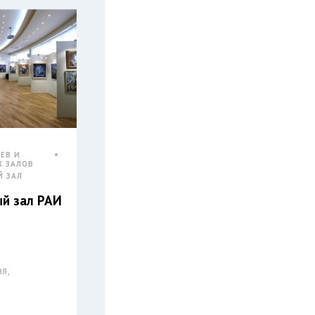
ЕВ И
Х ЗАЛОВ
Й ЗАЛ
й зал РАИ
я,