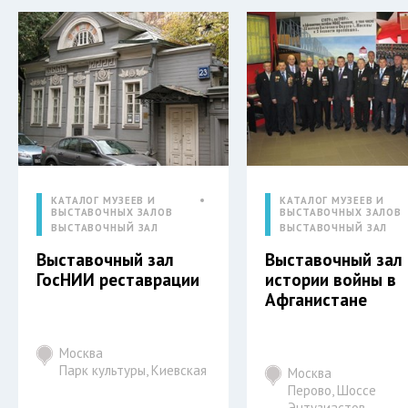
КАТАЛОГ МУЗЕЕВ И
КАТАЛОГ МУЗЕЕВ И
ВЫСТАВОЧНЫХ ЗАЛОВ
ВЫСТАВОЧНЫХ ЗАЛОВ
ВЫСТАВОЧНЫЙ ЗАЛ
ВЫСТАВОЧНЫЙ ЗАЛ
Выставочный зал
Выставочный зал
ГосНИИ реставрации
истории войны в
Афганистане
Москва
Парк культуры, Киевская
Москва
Перово, Шоссе
Энтузиастов