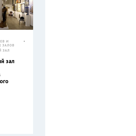
ЕВ И
Х ЗАЛОВ
Й ЗАЛ
й зал
в
ого