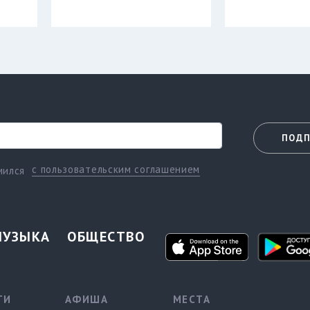
ПОДП
с пользовательским соглашением
мился
МУЗЫКА
ОБЩЕСТВО
ТИ
АФИША
МЕСТА