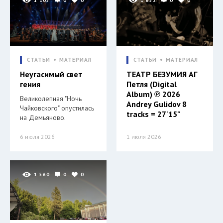
1 105
0
0
1 652
0
0
СТАТЬИ
МАТЕРИАЛ
СТАТЬИ
МАТЕРИАЛ
Неугасимый свет
ТЕАТР БЕЗУМИЯ АГ
гения
Петля (Digital
Album) ℗ 2026
Великолепная "Ночь
Andrey Gulidov 8
Чайковского" опустилась
tracks = 27'15"
на Демьяново.
6 июля 2026
1 июля 2026
1 560
0
0