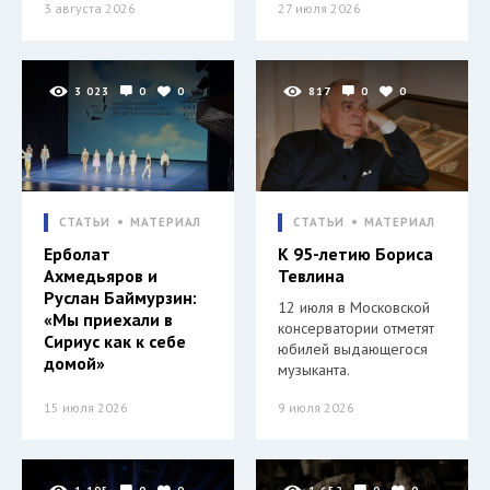
3 августа 2026
27 июля 2026
3 023
0
0
817
0
0
СТАТЬИ
МАТЕРИАЛ
СТАТЬИ
МАТЕРИАЛ
Ерболат
К 95-летию Бориса
Ахмедьяров и
Тевлина
Руслан Баймурзин:
12 июля в Московской
«Мы приехали в
консерватории отметят
Сириус как к себе
юбилей выдающегося
домой»
музыканта.
15 июля 2026
9 июля 2026