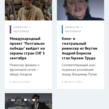
НОВОСТИ
НОВОСТИ
МАТЕРИАЛ
МАТЕРИАЛ
Международный
Кино- и
проект "Почтальон
театральный
победы" выйдет на
режиссер из Якутии
экраны стран СНГ 3
Андрей Борисов
сентября
стал Героем Труда
Режиссер фильма о
Соответствующий указ
фронтовой почте –
подписал российский
Айнур Аскаров.
лидер Владимир Путин.
5 августа 2026
5 августа 2026
193
0
0