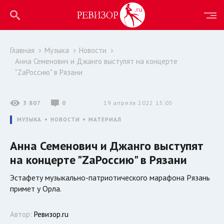
Главная
Музыка
Новости
Анна Семенович и Джанго выступят на концерте
"ZaРоссию" в Рязани
3 807
0
19 апреля 2022 15:05
МУЗЫКА
НОВОСТИ
МАТЕРИАЛ
Анна Семенович и Джанго выступят
на концерте "ZaРоссию" в Рязани
Эстафету музыкально-патриотического марафона Рязань
примет у Орла.
Автор:
Ревизор.ru