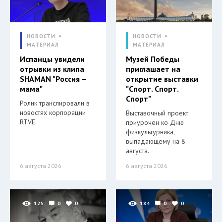
НОВОСТИ
НОВОСТИ
МАТЕРИАЛ
МАТЕРИАЛ
Испанцы увидели
Музей Победы
отрывки из клипа
приглашает на
SHAMAN "Россия –
открытие выставки
мама"
"Спорт. Спорт.
Спорт"
Ролик транслировали в
новостях корпорации
Выставочный проект
RTVE.
приурочен ко Дню
физкультурника,
выпадающему на 8
августа.
6 августа 2026
6 августа 2026
125
0
0
184
0
0