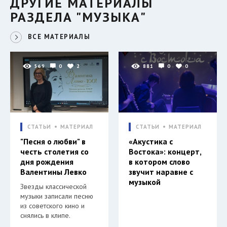
ДРУГИЕ МАТЕРИАЛЫ
РАЗДЕЛА "МУЗЫКА"
ВСЕ МАТЕРИАЛЫ
569
0
2
881
0
0
СТАТЬИ
МАТЕРИАЛ
СТАТЬИ
МАТЕРИАЛ
"Песня о любви" в
«Акустика с
честь столетия со
Востока»: концерт,
дня рождения
в котором слово
Валентины Левко
звучит наравне с
музыкой
Звезды классической
музыки записали песню
из советского кино и
снялись в клипе.