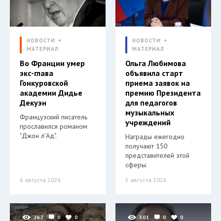
НОВОСТИ
НОВОСТИ
МАТЕРИАЛ
МАТЕРИАЛ
Во Франции умер
Ольга Любимова
экс-глава
объявила старт
Гонкуровской
приема заявок на
академии Дидье
премию Президента
Декуэн
для педагогов
музыкальных
Французский писатель
учреждений
прославился романом
"Джон л’Ад".
Награды ежегодно
получают 150
представителей этой
сферы.
6 августа 2026
5 августа 2026
267
0
0
301
0
0