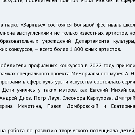
 искусств, победителей грантов Мэра Москвы в сфер
в парке «Зарядье» состоялся Большой фестиваль шко
олнена выступлениями не только известных артистов, н
бразовательных учреждений Департамента культуры
их конкурсов, — всего более 1 800 юных артистов.
победители профильных конкурсов в 2022 году принял
 рамках специального проекта Мемориального музея А. Н
рограмм в сфере культуры и искусства состоялась сери
 Дети учились у таких мэтров, как Евгений Михайлов
Андрей Диев, Петр Лаул, Элеонора Карпухова, Дмитри
терина Мечетина, Павел Домбровский и Екатерин
на работа по развитию творческого потенциала детей