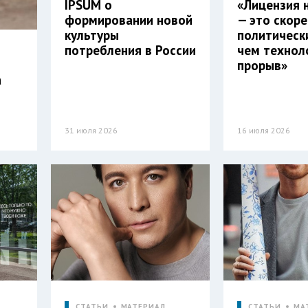
IPSUM о
«Лицензия н
формировании новой
— это скор
культуры
политически
потребления в России
чем технол
прорыв»
а
31 июля 2026
16 июля 2026
СТАТЬИ
МАТЕРИАЛ
СТАТЬИ
МА