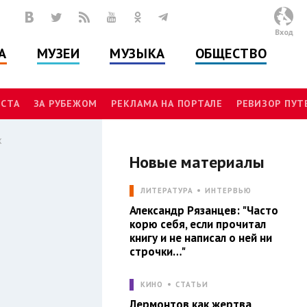
Вход
А
МУЗЕИ
МУЗЫКА
ОБЩЕСТВО
СТА
ЗА РУБЕЖОМ
РЕКЛАМА НА ПОРТАЛЕ
РЕВИЗОР ПУ
х
Новые материалы
Л
ЛИТЕРАТУРА
ИНТЕРВЬЮ
Александр Рязанцев: "Часто
корю себя, если прочитал
книгу и не написал о ней ни
строчки…"
КИНО
СТАТЬИ
Лермонтов как жертва