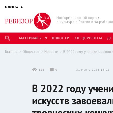
МОСКВА
Информационный портал
о культуре в России и за рубежо
МАТЕРИАЛЫ
НОВОСТИ
СПЕЦПРОЕКТЫ
ДЕ
Главная
Общество
Новости
В 2022 году ученики московс
128
0
31 марта 2023 16:02
В 2022 году учен
искусств завоевал
творческих конку