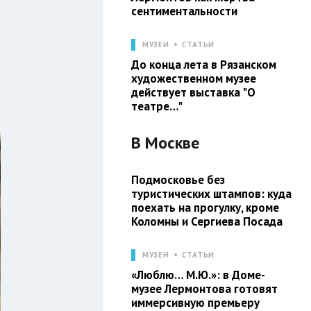
сентиментальности
МУЗЕИ
СТАТЬИ
До конца лета в Рязанском
художественном музее
действует выставка "О
театре…"
В
Москве
Подмосковье без
туристических штампов: куда
поехать на прогулку, кроме
Коломны и Сергиева Посада
МУЗЕИ
СТАТЬИ
«Люблю… М.Ю.»: в Доме-
музее Лермонтова готовят
иммерсивную премьеру