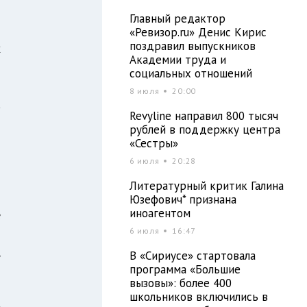
о
Главный редактор
д
«Ревизор.ru» Денис Кирис
поздравил выпускников
х
Академии труда и
социальных отношений
8 июля
20:00
а
Revyline направил 800 тысяч
и
рублей в поддержку центра
и
«Сестры»
6
6 июля
20:28
Литературный критик Галина
Юзефович* признана
иноагентом
е
6 июля
16:47
и
,
В «Сириусе» стартовала
программа «Большие
я
вызовы»: более 400
0
школьников включились в