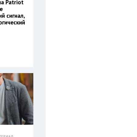
а Patriot
ее
й сигнал,
огический
ТЕРИАЛ