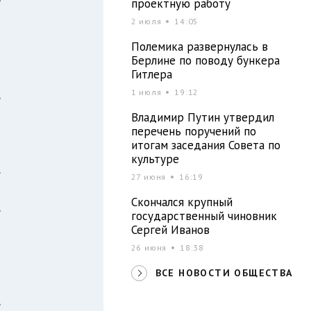
е
проектную работу
2 июля
14:05
Полемика развернулась в
л
Берлине по поводу бункера
Гитлера
о
,
1 июля
19:12
Владимир Путин утвердил
перечень поручений по
итогам заседания Совета по
и
культуре
.
27 июня
16:19
я
Скончался крупный
,
государственный чиновник
й
Сергей Иванов
а
26 июня
18:38
ВСЕ НОВОСТИ ОБЩЕСТВА
,