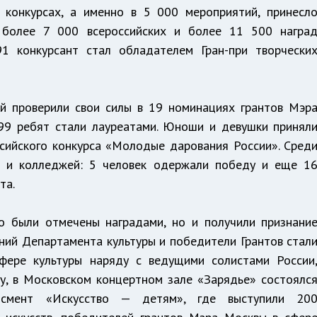
и конкурсах, а именно в 5 000 мероприятий, принесл
 более 7 000 всероссийских и более 11 500 награ
1 конкурсант стал обладателем Гран-при творчески
й проверили свои силы в 19 номинациях грантов Мэр
 99 ребят стали лауреатами. Юноши и девушки принял
сийского конкурса «Молодые дарования России». Сред
л и колледжей: 5 человек одержали победу и еще 1
та.
о были отмечены наградами, но и получили признани
ний Департамента культуры и победители Грантов стал
фере культуры наряду с ведущими солистами России
у, в Московском концертном зале «Зарядье» состоялс
ртисмент «Искусство — детям», где выступили 20