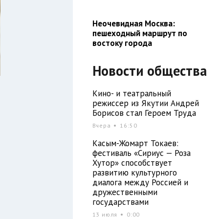
Неочевидная Москва:
пешеходный маршрут по
востоку города
Новости общества
Кино- и театральный
режиссер из Якутии Андрей
Борисов стал Героем Труда
Вчера
16:50
Касым-Жомарт Токаев:
фестиваль «Сириус — Роза
Хутор» способствует
развитию культурного
диалога между Россией и
дружественными
государствами
13 июля
0:00