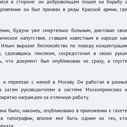
ался в стороне: он добровольцем пошел на борьбу 
оровления он был призван в ряды Красной армии, гд
нин, будучи уже смертельно больным, диктовал сво
ическое напутствие, ставшее известным в народе ка
 Ильич выразил беспокойство по поводу концентраци
н, сделавшись генсеком, сосредоточил в своих рука
ть, что документ был опубликован не сразу, а спуст
 и переехал с женой в Москву. Он работал в разны
 а затем руководителем в системе Москопромсоюз 
ократно награжден за отличную работу.
на было, наконец, опубликовано в приложении к газет
 в типографии, вполне мог быть одним из тех, кт
печати