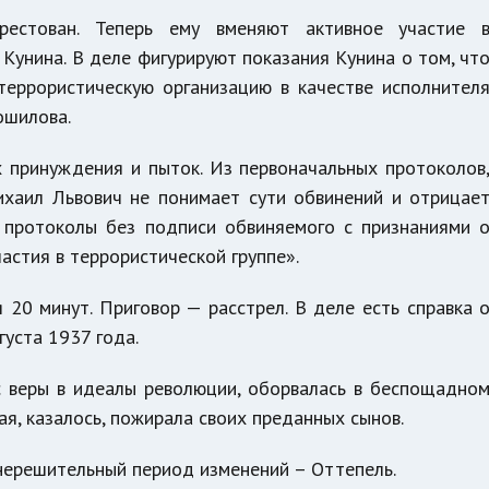
рестован. Теперь ему вменяют активное участие 
 Кунина. В деле фигурируют показания Кунина о том, чт
террористическую организацию в качестве исполнител
ошилова.
 принуждения и пыток. Из первоначальных протоколов
ихаил Львович не понимает сути обвинений и отрицае
 протоколы без подписи обвиняемого с признаниями 
астия в террористической группе».
20 минут. Приговор — расстрел. В деле есть справка 
густа 1937 года.
с веры в идеалы революции, оборвалась в беспощадно
я, казалось, пожирала своих преданных сынов.
 нерешительный период изменений – Оттепель.