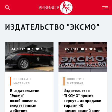
ИЗДАТЕЛЬСТВО "ЭКСМО"
1 937
0
0
1 982
0
0
НОВОСТИ
НОВОСТИ
МАТЕРИАЛ
МАТЕРИАЛ
В издательстве
Издательство
"Эксмо"
"ЭКСМО" просит
возобновились
вернуть из продажи
следственные
тиражи 48
действия
наименований книг