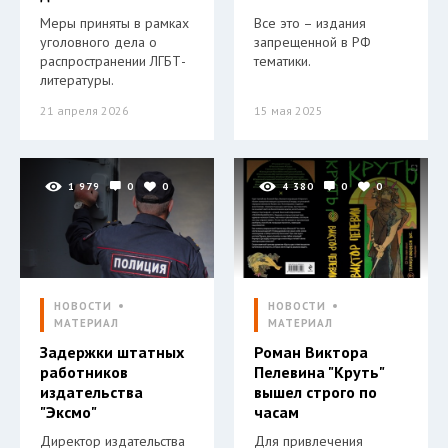
Меры приняты в рамках
Все это – издания
уголовного дела о
запрещенной в РФ
распространении ЛГБТ-
тематики.
литературы.
21 апреля 2026
15 мая 2025
1 979
0
0
4 380
0
0
НОВОСТИ
НОВОСТИ
МАТЕРИАЛ
МАТЕРИАЛ
Задержки штатных
Роман Виктора
работников
Пелевина "Круть"
издательства
вышел строго по
"Эксмо"
часам
Директор издательства
Для привлечения