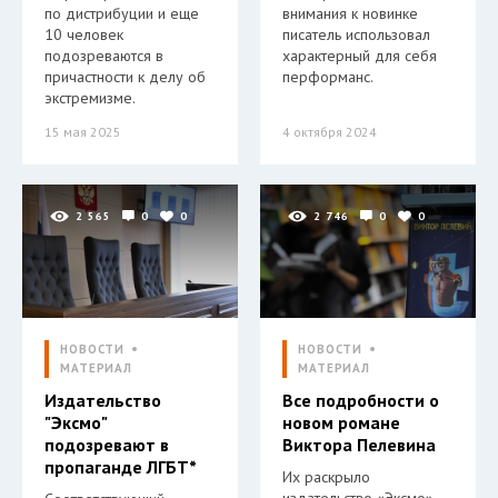
по дистрибуции и еще
внимания к новинке
10 человек
писатель использовал
подозреваются в
характерный для себя
причастности к делу об
перформанс.
экстремизме.
15 мая 2025
4 октября 2024
2 565
0
0
2 746
0
0
НОВОСТИ
НОВОСТИ
МАТЕРИАЛ
МАТЕРИАЛ
Издательство
Все подробности о
"Эксмо"
новом романе
подозревают в
Виктора Пелевина
пропаганде ЛГБТ*
Их раскрыло