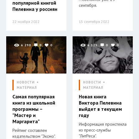
популярной книгой
сентября.
Пелевина у россиян
22 ноября 2022
15 сентября 2022
6 290
0
0
6 129
0
0
НОВОСТИ
НОВОСТИ
МАТЕРИАЛ
МАТЕРИАЛ
Самая популярная
Новая книга
книга из школьной
Виктора Пелевина
программы –
выйдет в текущем
"Мастер и
году
Маргарита"
Информация проистекла
из пресс-службы
Рейтинг составлен
"ЛитРеса".
издательством "Эксмо".