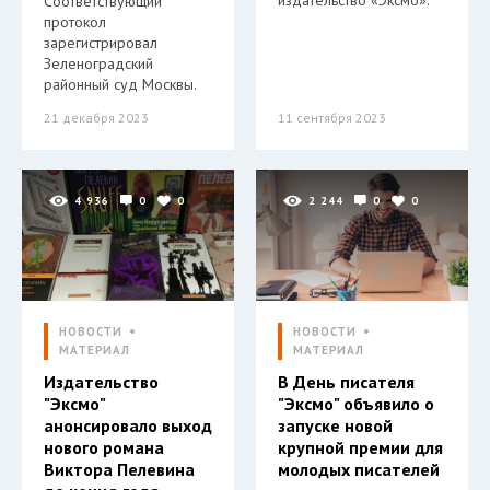
издательство «Эксмо».
Соответствующий
протокол
зарегистрировал
Зеленоградский
районный суд Москвы.
21 декабря 2023
11 сентября 2023
4 936
0
0
2 244
0
0
НОВОСТИ
НОВОСТИ
МАТЕРИАЛ
МАТЕРИАЛ
Издательство
В День писателя
"Эксмо"
"Эксмо" объявило о
анонсировало выход
запуске новой
нового романа
крупной премии для
Виктора Пелевина
молодых писателей