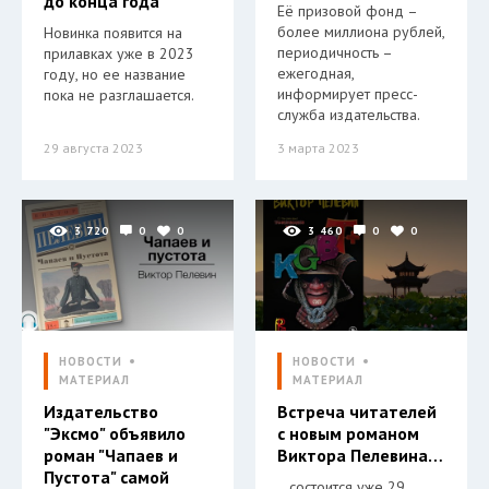
до конца года
Её призовой фонд –
более миллиона рублей,
Новинка появится на
периодичность –
прилавках уже в 2023
ежегодная,
году, но ее название
информирует пресс-
пока не разглашается.
служба издательства.
29 августа 2023
3 марта 2023
3 720
0
0
3 460
0
0
НОВОСТИ
НОВОСТИ
МАТЕРИАЛ
МАТЕРИАЛ
Издательство
Встреча читателей
"Эксмо" объявило
с новым романом
роман "Чапаев и
Виктора Пелевина…
Пустота" самой
…состоится уже 29