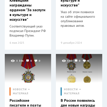
Клевицкий
культуре и
награждены
искусстве"
орденом "За заслуги
Указ об этом появился
в культуре и
на сайте официального
искусстве"
опубликования
правовых актов.
Соответствующий указ
подписал Президент РФ
Владимир Путин.
6 мая 2025
9 декабря 2024
3 306
0
0
565
0
0
НОВОСТИ
НОВОСТИ
МАТЕРИАЛ
МАТЕРИАЛ
Российские
В России появились
писатели и поэты
две новые награды