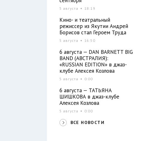
сентября
5 августа
18:19
Кино- и театральный
режиссер из Якутии Андрей
Борисов стал Героем Труда
5 августа
16:50
6 августа — DAN BARNETT BIG
BAND (АВСТРАЛИЯ):
«RUSSIAN EDITION» в джаз-
клубе Алексея Козлова
5 августа
0:00
6 августа — ТАТЬЯНА
ШИШКОВА в джаз-клубе
Алексея Козлова
5 августа
0:00
ВСЕ НОВОСТИ