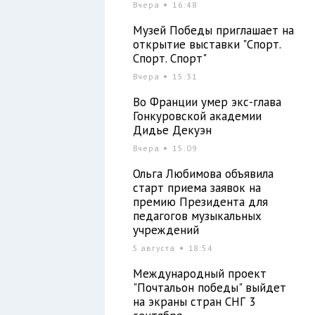
Вчера
16:48
Музей Победы приглашает на
открытие выставки "Спорт.
Спорт. Спорт"
Вчера
15:31
Во Франции умер экс-глава
Гонкуровской академии
Дидье Декуэн
Вчера
15:09
Ольга Любимова объявила
старт приема заявок на
премию Президента для
педагогов музыкальных
учреждений
5 августа
18:54
Международный проект
"Почтальон победы" выйдет
на экраны стран СНГ 3