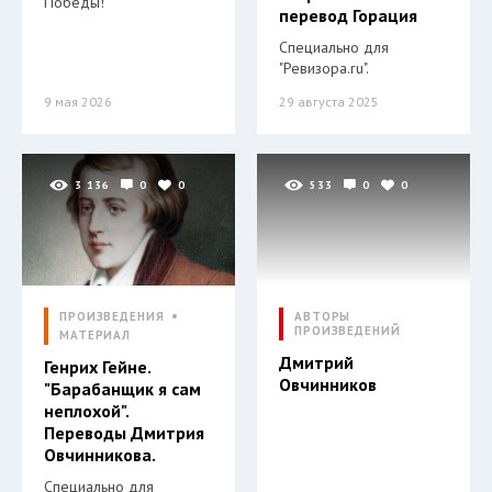
Победы!
перевод Горация
Специально для
"Ревизора.ru".
9 мая 2026
29 августа 2025
3 136
0
0
533
0
0
ПРОИЗВЕДЕНИЯ
АВТОРЫ
ПРОИЗВЕДЕНИЙ
МАТЕРИАЛ
Дмитрий
Генрих Гейне.
Овчинников
"Барабанщик я сам
неплохой".
Переводы Дмитрия
Овчинникова.
Специально для