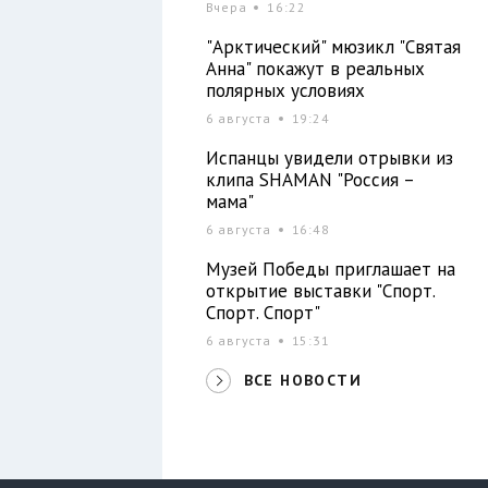
Вчера
16:22
"Арктический" мюзикл "Святая
Анна" покажут в реальных
полярных условиях
6 августа
19:24
Испанцы увидели отрывки из
клипа SHAMAN "Россия –
мама"
6 августа
16:48
Музей Победы приглашает на
открытие выставки "Спорт.
Спорт. Спорт"
6 августа
15:31
ВСЕ НОВОСТИ