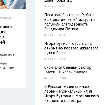
день проката…
Вчера
19:31
Писатель Святослав Рыбас и
ТЕРИАЛ
еще ряд деятелей искусств
получили благодарности
винки
Владимира Путина
для
Вчера
18:36
: в
оей
Игорь Бутман готовится к
открытию первого джазового
вуза в России
редлагают
 и
Вчера
17:16
торы
Скончался бывший ректор
читающим
"Мухи" Николай Марков
Вчера
17:00
В Русском музее снимают
первый музыкальный клип
Игоря Бутмана и Московского
джазового оркестра