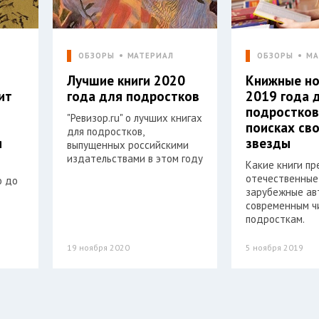
Л
ОБЗОРЫ
МАТЕРИАЛ
ОБЗОРЫ
МА
д
Лучшие книги 2020
Книжные но
ит
года для подростков
2019 года 
подростков
"Ревизор.ru" о лучших книгах
поисках св
для подростков,
я
звезды
выпущенных российскими
издательствами в этом году
Какие книги п
отечественные
о до
зарубежные ав
современным 
подросткам.
19 ноября 2020
5 ноября 2019