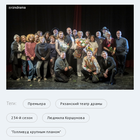
Теги:
Премьера
Рязанский театр драмы
234-й сезон
Людмила Коршунова
"Голливуд крупным планом"