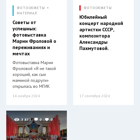
ФОТОСЮЖЕТЫ
ФОТОСЮЖЕТЫ
МАТЕРИАЛ
Юбилейный
Советы от
концерт народной
успешных:
артистки СССР,
фотовыставка
композитора
Марии Фроловой о
Александры
переживаниях и
Пахмутовой.
мечтах
Фотовыставка Марии
Фроловой «Я не такой
хороший, как сын
маминой подруги»
открылась во МГИК
14 ноября 2024
17 сентября 2024
3 833
0
0