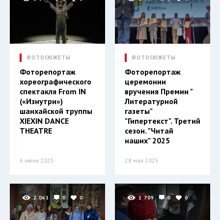
ФОТОСЮЖЕТЫ
ФОТОСЮЖЕТЫ
Фоторепортаж
Фоторепортаж
хореографического
церемонии
спектакля From IN
вручения Премии "
(«Изнутри»)
Литературной
шанхайской труппы
газеты"
XIEXIN DANCE
"Гипертекст". Третий
THEATRE
сезон. "Читай
наших" 2025
6 июня 2025
28 мая 2025
2 061
0
0
1 709
0
0