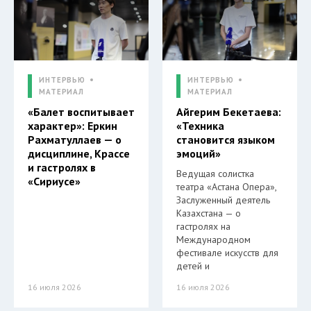
ИНТЕРВЬЮ
ИНТЕРВЬЮ
МАТЕРИАЛ
МАТЕРИАЛ
«Балет воспитывает
Айгерим Бекетаева:
характер»: Еркин
«Техника
Рахматуллаев — о
становится языком
дисциплине, Крассе
эмоций»
и гастролях в
Ведущая солистка
«Сириусе»
театра «Астана Опера»,
Заслуженный деятель
Казахстана — о
гастролях на
Международном
фестивале искусств для
детей и
16 июля 2026
16 июля 2026