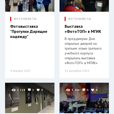
ФОТОСЮЖЕТЫ
ФОТОСЮЖЕТЫ
Фотовыставка
Выставка
"Прогулки Дарящие
«ФотоТОП» в МГИК
надежду"
В преддверии Дня
открытых дверей на
третьем этаже третьего
учебного корпуса
открылась выставка
«ФотоТОП» в МГИК».
4 января 2025
14 декабря 2024
5 518
1
0
3 306
0
0