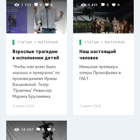
1 322
0
0
1 835
0
0
СТАТЬИ
МАТЕРИАЛ
СТАТЬИ
МАТЕРИАЛ
Взрослые трагедии
Наш настоящий
в исполнении детей
человек
"Чтобы нам всем было
Июньская премьера
хорошо и прекрасно" по
оперы Прокофьева в
произведениям Ирины
ГАБТ.
Васьковской. Театр
"Практика". Режиссер
Марина Брусникина.
3 июля 2026
2 июля 2026
10 307
0
0