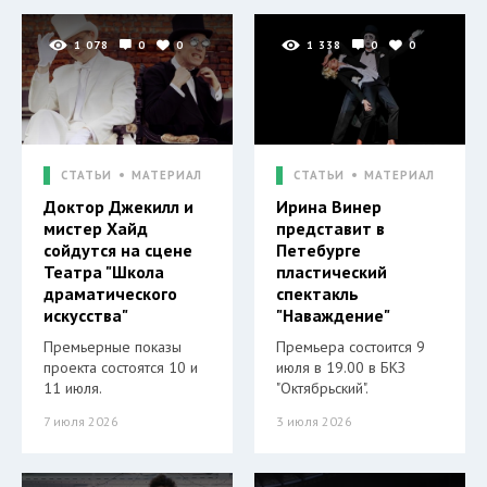
1 078
0
0
1 338
0
0
СТАТЬИ
МАТЕРИАЛ
СТАТЬИ
МАТЕРИАЛ
Доктор Джекилл и
Ирина Винер
мистер Хайд
представит в
сойдутся на сцене
Петебурге
Театра "Школа
пластический
драматического
спектакль
искусства"
"Наваждение"
Премьерные показы
Премьера состоится 9
проекта состоятся 10 и
июля в 19.00 в БКЗ
11 июля.
"Октябрьский".
7 июля 2026
3 июля 2026