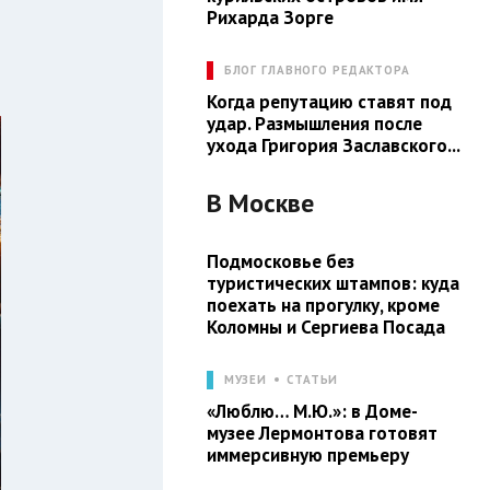
Рихарда Зорге
БЛОГ ГЛАВНОГО РЕДАКТОРА
Когда репутацию ставят под
удар. Размышления после
ухода Григория Заславского...
В
Москве
Подмосковье без
туристических штампов: куда
поехать на прогулку, кроме
Коломны и Сергиева Посада
МУЗЕИ
СТАТЬИ
«Люблю… М.Ю.»: в Доме-
музее Лермонтова готовят
иммерсивную премьеру