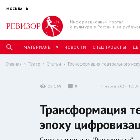
МОСКВА
Информационный портал
о культуре в России и за рубежо
МАТЕРИАЛЫ
НОВОСТИ
СПЕЦПРОЕКТЫ
ДЕ
Главная
Театр
Статьи
Трансформация театрального иску
25 168
0
4 марта 2024 12:05
Трансформация те
эпоху цифровиза
Специально для "Ревизора.ru".