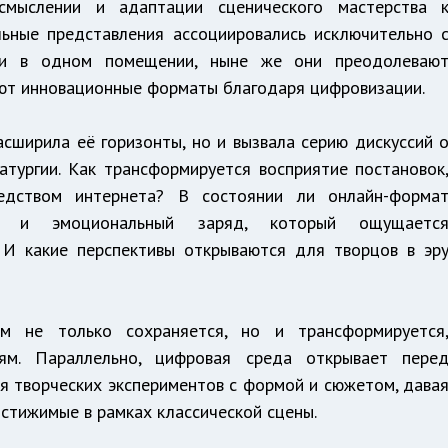
смыслении и адаптации сценического мастерства 
ьные представления ассоциировались исключительно 
ки в одном помещении, ныне же они преодолеваю
ют инновационные форматы благодаря цифровизации.
сширила её горизонты, но и вызвала серию дискуссий 
тургии. Как трансформируется восприятие постановок
едством интернета? В состоянии ли онлайн-форма
ру и эмоциональный заряд, который ощущаетс
 И какие перспективы открываются для творцов в эр
м не только сохраняется, но и трансформируется
ям. Параллельно, цифровая среда открывает пере
я творческих экспериментов с формой и сюжетом, дава
стижимые в рамках классической сцены.