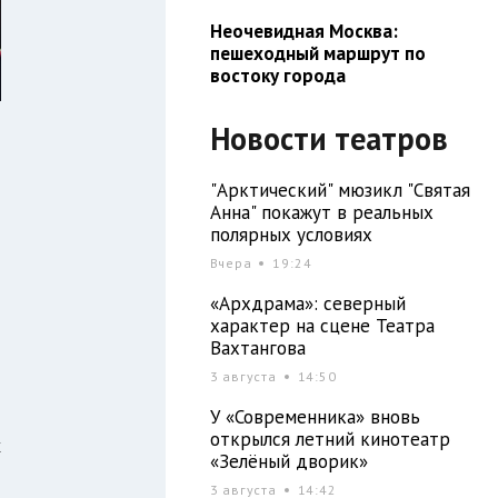
Неочевидная Москва:
пешеходный маршрут по
востоку города
Новости театров
"Арктический" мюзикл "Святая
Анна" покажут в реальных
полярных условиях
Вчера
19:24
«Архдрама»: северный
характер на сцене Театра
Вахтангова
3 августа
14:50
У «Современника» вновь
открылся летний кинотеатр
х
«Зелёный дворик»
о
3 августа
14:42