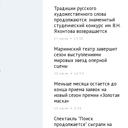
к
Традиции русского
с
художественного слова
т
продолжаются: знаменитый
студенческий конкурс им. В.Н.
Яхонтова возвращается
27 июля
13:05
о
,
Мариинский театр завершит
сезон выступлениями
т
мировых звезд оперной
я
сцены
у
20 июля
16:50
Меньше месяца остается до
конца приема заявок на
,
новый сезон премии «Золотая
маска»
д
10 июля
0:56
я
Спектакль "Поиск
продолжается" сыграли на