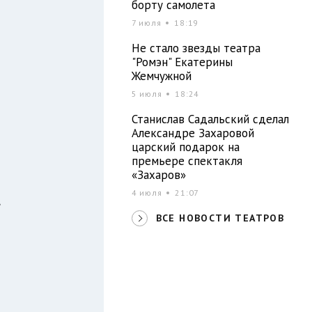
борту самолета
7 июля
18:19
Не стало звезды театра
ы
"Ромэн" Екатерины
О
Жемчужной
5 июля
18:24
Станислав Садальский сделал
Александре Захаровой
царский подарок на
премьере спектакля
«Захаров»
4 июля
21:07
,
ВСЕ НОВОСТИ ТЕАТРОВ
я