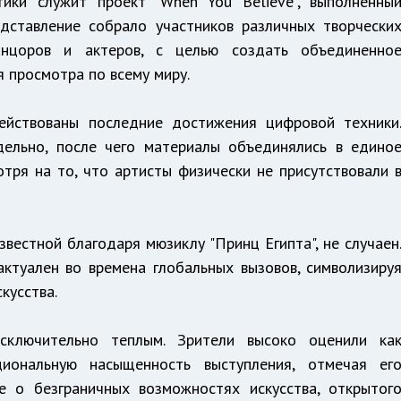
ики служит проект "When You Believe", выполненны
дставление собрало участников различных творчески
танцоров и актеров, с целью создать объединенно
я просмотра по всему миру.
йствованы последние достижения цифровой техники
дельно, после чего материалы объединялись в едино
тря на то, что артисты физически не присутствовали 
звестной благодаря мюзиклу "Принц Египта", не случаен
актуален во времена глобальных вызовов, символизиру
кусства.
сключительно теплым. Зрители высоко оценили ка
циональную насыщенность выступления, отмечая ег
 о безграничных возможностях искусства, открытог