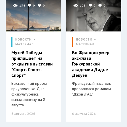
134
0
0
125
0
0
НОВОСТИ
НОВОСТИ
МАТЕРИАЛ
МАТЕРИАЛ
Музей Победы
Во Франции умер
приглашает на
экс-глава
открытие выставки
Гонкуровской
"Спорт. Спорт.
академии Дидье
Спорт"
Декуэн
Выставочный проект
Французский писатель
приурочен ко Дню
прославился романом
физкультурника,
"Джон л’Ад".
выпадающему на 8
августа.
6 августа 2026
6 августа 2026