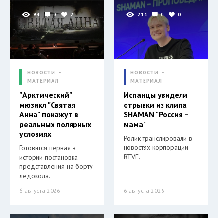
94
0
2
214
0
0
НОВОСТИ
НОВОСТИ
МАТЕРИАЛ
МАТЕРИАЛ
"Арктический"
Испанцы увидели
мюзикл "Святая
отрывки из клипа
Анна" покажут в
SHAMAN "Россия –
реальных полярных
мама"
условиях
Ролик транслировали в
новостях корпорации
Готовится первая в
RTVE.
истории постановка
представления на борту
ледокола.
6 августа 2026
6 августа 2026