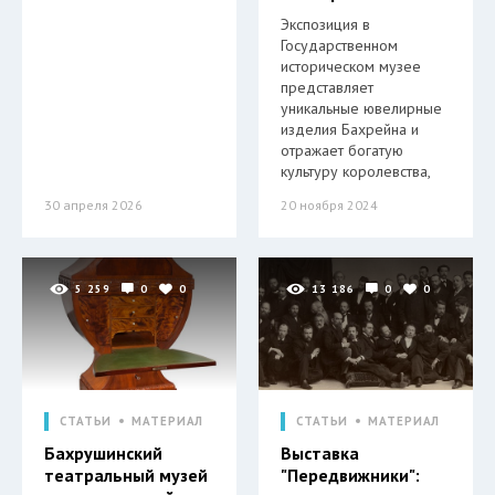
Экспозиция в
Государственном
историческом музее
представляет
уникальные ювелирные
изделия Бахрейна и
отражает богатую
культуру королевства,
30 апреля 2026
20 ноября 2024
5 259
0
0
13 186
0
0
СТАТЬИ
МАТЕРИАЛ
СТАТЬИ
МАТЕРИАЛ
Бахрушинский
Выставка
театральный музей
"Передвижники":