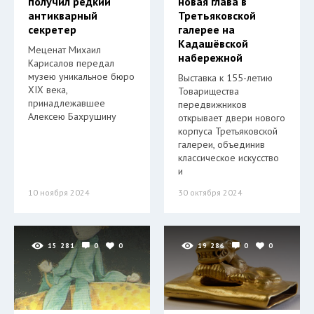
получил редкий
новая глава в
антикварный
Третьяковской
секретер
галерее на
Кадашёвской
Меценат Михаил
набережной
Карисалов передал
музею уникальное бюро
Выставка к 155-летию
XIX века,
Товарищества
принадлежавшее
передвижников
Алексею Бахрушину
открывает двери нового
корпуса Третьяковской
галереи, объединив
классическое искусство
и
10 ноября 2024
30 октября 2024
15 281
0
0
19 286
0
0