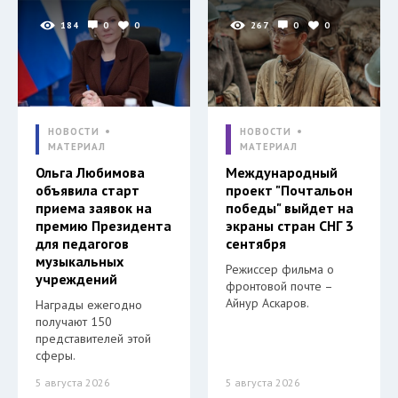
184
0
0
267
0
0
НОВОСТИ
НОВОСТИ
МАТЕРИАЛ
МАТЕРИАЛ
Ольга Любимова
Международный
объявила старт
проект "Почтальон
приема заявок на
победы" выйдет на
премию Президента
экраны стран СНГ 3
для педагогов
сентября
музыкальных
Режиссер фильма о
учреждений
фронтовой почте –
Айнур Аскаров.
Награды ежегодно
получают 150
представителей этой
сферы.
5 августа 2026
5 августа 2026