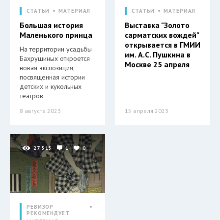
СТАТЬИ
МАТЕРИАЛ
СТАТЬИ
МАТЕРИАЛ
Большая история
Выставка "Золото
Маленького принца
сарматских вождей"
открывается в ГМИИ
На территории усадьбы
им. А.С. Пушкина в
Бахрушиных откроется
Москве 25 апреля
новая экспозиция,
посвященная истории
детских и кукольных
театров
8 августа 2023
15 апреля 2023
27 515
1
0
РЕВИЗОР
РЕКОМЕНДУЕТ