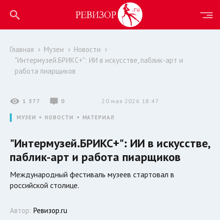
Главная
Музеи
Новости
"Интермузей.БРИКС+": ИИ в искусстве, паблик-арт и
работа пиарщиков
1 377
0
20 мая 2026 18:47
МУЗЕИ
НОВОСТИ
МАТЕРИАЛ
"Интермузей.БРИКС+": ИИ в искусстве,
паблик-арт и работа пиарщиков
Международный фестиваль музеев стартовал в
российской столице.
Автор:
Ревизор.ru