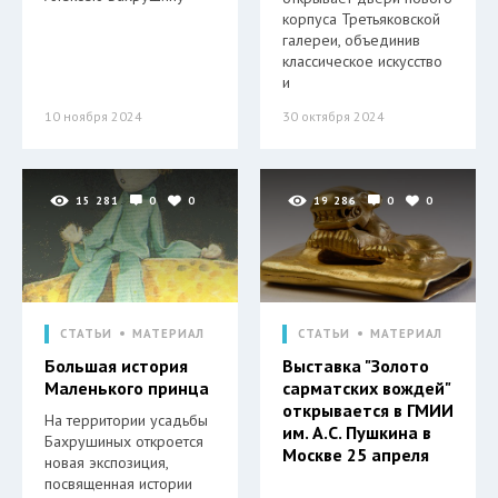
корпуса Третьяковской
галереи, объединив
классическое искусство
и
10 ноября 2024
30 октября 2024
15 281
0
0
19 286
0
0
СТАТЬИ
МАТЕРИАЛ
СТАТЬИ
МАТЕРИАЛ
Большая история
Выставка "Золото
Маленького принца
сарматских вождей"
открывается в ГМИИ
На территории усадьбы
им. А.С. Пушкина в
Бахрушиных откроется
Москве 25 апреля
новая экспозиция,
посвященная истории