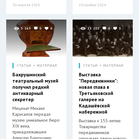
30 апреля 2026
20 ноября 2024
5 269
0
0
13 202
0
0
СТАТЬИ
МАТЕРИАЛ
СТАТЬИ
МАТЕРИАЛ
Бахрушинский
Выставка
театральный музей
"Передвижники":
получил редкий
новая глава в
антикварный
Третьяковской
секретер
галерее на
Кадашёвской
Меценат Михаил
набережной
Карисалов передал
музею уникальное бюро
Выставка к 155-летию
XIX века,
Товарищества
принадлежавшее
передвижников
Алексею Бахрушину
открывает двери нового