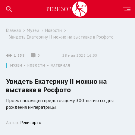
Главная
Музеи
Новости
Увидеть Екатерину II можно на выставке в Росфото
1 358
0
28 мая 2026 16:35
МУЗЕИ
НОВОСТИ
МАТЕРИАЛ
Увидеть Екатерину II можно на
выставке в Росфото
Проект посвящен предстоящему 300-летию со дня
рождения императрицы.
Автор:
Ревизор.ru