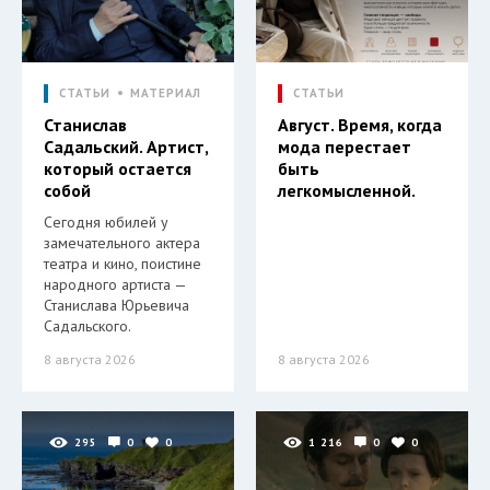
СТАТЬИ
МАТЕРИАЛ
СТАТЬИ
Станислав
Август. Время, когда
Садальский. Артист,
мода перестает
который остается
быть
собой
легкомысленной.
Сегодня юбилей у
замечательного актера
театра и кино, поистине
народного артиста —
Станислава Юрьевича
Садальского.
8 августа 2026
8 августа 2026
295
0
0
1 216
0
0