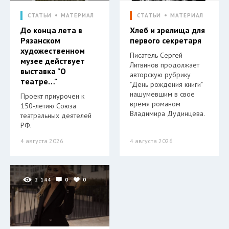
СТАТЬИ
МАТЕРИАЛ
СТАТЬИ
МАТЕРИАЛ
До конца лета в
Хлеб и зрелища для
Рязанском
первого секретаря
художественном
Писатель Сергей
музее действует
Литвинов продолжает
выставка "О
авторскую рубрику
театре…"
"День рождения книги"
нашумевшим в свое
Проект приурочен к
время романом
150-летию Союза
Владимира Дудинцева.
театральных деятелей
РФ.
4 августа 2026
4 августа 2026
2 144
0
0