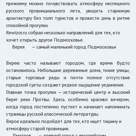
прежнему можно почувствовать атмосферу неспешного
русского провинциального лета, увидеть старинную
архитектуру без толп туристов и провести день в ритме
спокойной прогулки.
Rewizor.ru собрал несколько направлений для тех, кто
хочет открыть другое Подмосковье.
Верея
— самый маленький город Подмосковья
Верею часто называют городом, где время будто
остановилось. Небольшие деревянные дома, тихие улицы,
старые торговые ряды и почти полное отсутствие
городской суеты создают редкое ощущение уединения.
Главная точка прогулки — исторический центр и высокий
берег реки Протвы. Здесь особенно красиво вечером,
когда город постепенно пустеет и начинает напоминать
страницы русской классической литературы.
Вероя идеально подойдёт для тех, кто ищет тишину и
атмосферу старой провинции.
Дмитров
— древний город с европейским