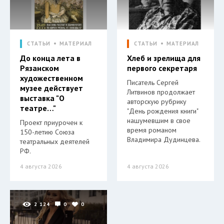
СТАТЬИ
МАТЕРИАЛ
СТАТЬИ
МАТЕРИАЛ
До конца лета в
Хлеб и зрелища для
Рязанском
первого секретаря
художественном
Писатель Сергей
музее действует
Литвинов продолжает
выставка "О
авторскую рубрику
театре…"
"День рождения книги"
нашумевшим в свое
Проект приурочен к
время романом
150-летию Союза
Владимира Дудинцева.
театральных деятелей
РФ.
4 августа 2026
4 августа 2026
2 124
0
0