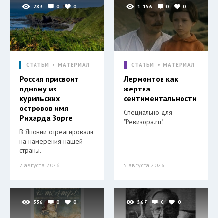
283
0
0
1 156
0
0
СТАТЬИ
МАТЕРИАЛ
СТАТЬИ
МАТЕРИАЛ
Россия присвоит
Лермонтов как
одному из
жертва
курильских
сентиментальности
островов имя
Специально для
Рихарда Зорге
"Ревизора.ru".
В Японии отреагировали
на намерения нашей
страны.
7 августа 2026
5 августа 2026
336
0
0
567
0
0