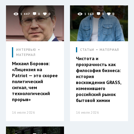
1 447
0
0
1 160
0
0
ИНТЕРВЬЮ
СТАТЬИ
МАТЕРИАЛ
МАТЕРИАЛ
Чистота и
Михаил Боровов:
прозрачность как
«Лицензия на
философия бизнеса:
Patriot — это скорее
история
политический
восхождения GRASS,
сигнал, чем
изменившего
технологический
российский рынок
прорыв»
бытовой химии
16 июля 2026
16 июля 2026