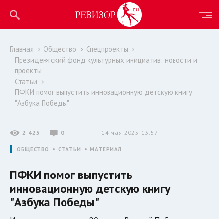
Главная
Общество
Спецпроекты
Президентский фонд культурных инициатив: новости и
проекты
Статьи
ПФКИ помог выпустить инновационную детскую книгу
"Азбука Победы"
2 425
0
14 мая 2025 13:57
ОБЩЕСТВО
СТАТЬИ
МАТЕРИАЛ
ПФКИ помог выпустить
инновационную детскую книгу
"Азбука Победы"