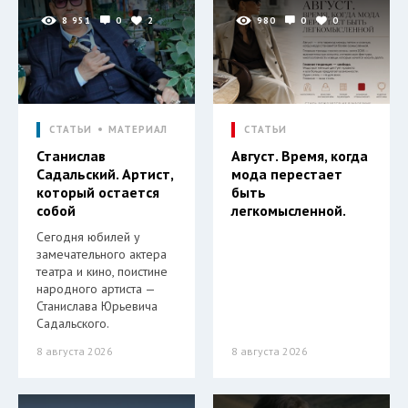
8 951
0
2
980
0
0
СТАТЬИ
МАТЕРИАЛ
СТАТЬИ
Станислав
Август. Время, когда
Садальский. Артист,
мода перестает
который остается
быть
собой
легкомысленной.
Сегодня юбилей у
замечательного актера
театра и кино, поистине
народного артиста —
Станислава Юрьевича
Садальского.
8 августа 2026
8 августа 2026