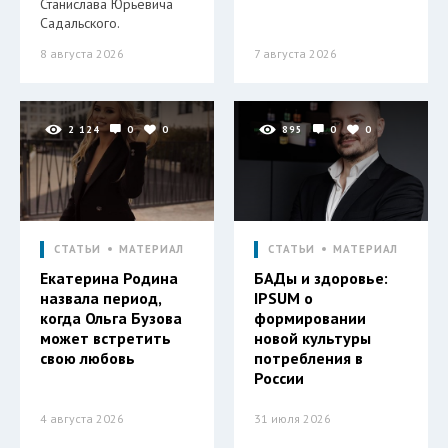
Станислава Юрьевича
Садальского.
8 августа 2026
7 августа 2026
2 124
0
0
895
0
0
СТАТЬИ
МАТЕРИАЛ
СТАТЬИ
МАТЕРИАЛ
Екатерина Родина
БАДы и здоровье:
назвала период,
IPSUM о
когда Ольга Бузова
формировании
может встретить
новой культуры
свою любовь
потребления в
России
4 августа 2026
31 июля 2026