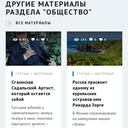
ДРУГИЕ МАТЕРИАЛЫ
РАЗДЕЛА "ОБЩЕСТВО"
ВСЕ МАТЕРИАЛЫ
8 951
0
2
283
0
0
СТАТЬИ
МАТЕРИАЛ
СТАТЬИ
МАТЕРИАЛ
Станислав
Россия присвоит
Садальский. Артист,
одному из
который остается
курильских
собой
островов имя
Рихарда Зорге
Сегодня юбилей у
замечательного актера
В Японии отреагировали
театра и кино, поистине
на намерения нашей
народного артиста —
страны.