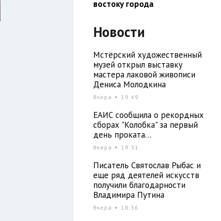
востоку города
Новости
Мстёрский художественный
музей открыл выставку
мастера лаковой живописи
Дениса Молодкина
Вчера
19:49
ЕАИС сообщила о рекордных
сборах "Колобка" за первый
день проката…
Вчера
19:31
Писатель Святослав Рыбас и
еще ряд деятелей искусств
получили благодарности
Владимира Путина
Вчера
18:36