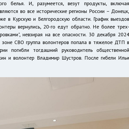
го белья. И, разумеется, везут продукты, включа
вляются во все исторические регионы России – Донецк
кже в Курскую и Белгородскую области. График выездо
онтеры вернулись, 20-го едут обратно. Не более трех
овками", невзирая на все опасности. 30 декабря 202
в зоне СВО группа волонтеров попала в тяжелое ДТП 
арии погибли тогдашний руководитель общественно
кин и волонтер Владимир Шустров. После гибели Иль