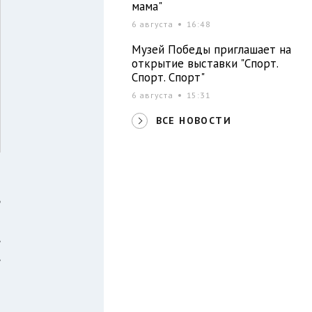
мама"
6 августа
16:48
Музей Победы приглашает на
открытие выставки "Спорт.
Спорт. Спорт"
6 августа
15:31
ВСЕ НОВОСТИ
ь
м
,
,
м
–