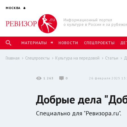
МОСКВА
Информационный портал
о культуре в России и за рубежо
МАТЕРИАЛЫ
НОВОСТИ
СПЕЦПРОЕКТЫ
ДЕ
Главная
Спецпроекты
Культура на передовой
Статьи
Д
1 263
0
26 февраля 2025 13
Добрые дела "До
Специально для "Ревизора.ru".