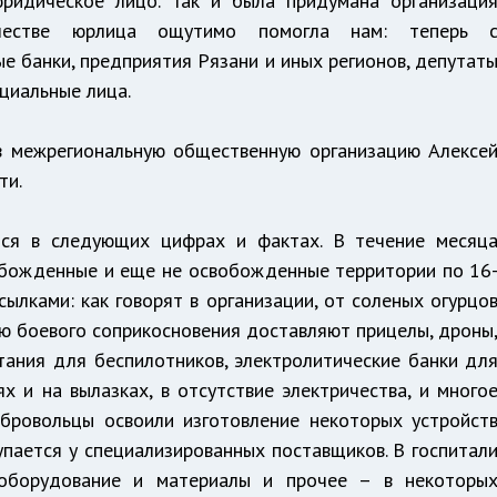
юридическое лицо. Так и была придумана организаци
качестве юрлица ощутимо помогла нам: теперь 
 банки, предприятия Рязани и иных регионов, депутат
циальные лица.
в межрегиональную общественную организацию Алексе
ти.
тся в следующих цифрах и фактах. В течение месяц
обожденные и еще не освобожденные территории по 16
лками: как говорят в организации, от соленых огурцо
ю боевого соприкосновения доставляют прицелы, дроны
тания для беспилотников, электролитические банки дл
 и на вылазках, в отсутствие электричества, и много
бровольцы освоили изготовление некоторых устройст
купается у специализированных поставщиков. В госпитал
 оборудование и материалы и прочее – в некоторы