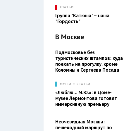
СТАТЬИ
Группа "Катюша" – наша
"Гордость"
В
Москве
Подмосковье без
туристических штампов: куда
поехать на прогулку, кроме
Коломны и Сергиева Посада
МУЗЕИ
СТАТЬИ
«Люблю… М.Ю.»: в Доме-
музее Лермонтова готовят
иммерсивную премьеру
Неочевидная Москва:
пешеходный маршрут по