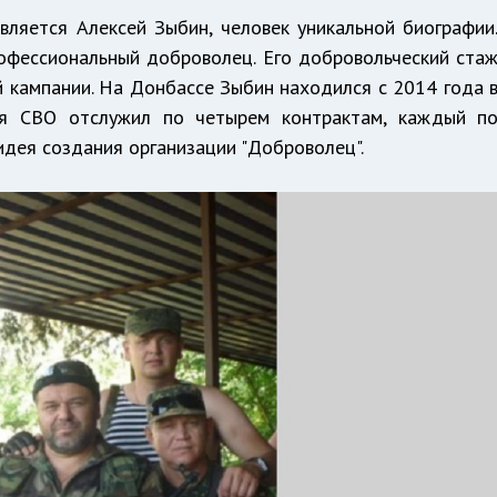
ляется Алексей Зыбин, человек уникальной биографии
рофессиональный доброволец. Его добровольческий ста
й кампании. На Донбассе Зыбин находился с 2014 года 
мя СВО отслужил по четырем контрактам, каждый п
а идея создания организации "Доброволец".