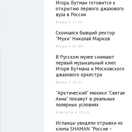
Игорь Бутман готовится к
.
открытию первого джазового
вуза в России
ж
Вчера
17:16
в
о
Скончался бывший ректор
"Мухи" Николай Марков
Вчера
17:00
В Русском музее снимают
первый музыкальный клип
Игоря Бутмана и Московского
джазового оркестра
Вчера
16:22
"Арктический" мюзикл "Святая
Анна" покажут в реальных
полярных условиях
6 августа
19:24
Испанцы увидели отрывки из
клипа SHAMAN "Россия –