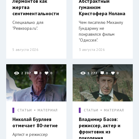
Лермонтов как
Абстрактный
жертва
гуманизм
сентиментальности
Кристофера Нолана
Специально для
Чем писателю Михаилу
"Ревизора.ru".
Гундарину не
понравился фильм
"Одиссея".
5 августа 2026
3 августа 2026
2 207
0
0
1 272
0
0
СТАТЬИ
МАТЕРИАЛ
СТАТЬИ
МАТЕРИАЛ
Николай Бурляев
Владимир Басов:
отмечает 80-летие
режиссер, актер и
фронтовик из
Артист и режиссер
поколения