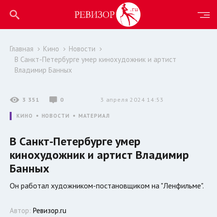
Главная
Кино
Новости
В Санкт-Петербурге умер кинохудожник и артист
Владимир Банных
3 351
0
3 апреля 2024 14:53
КИНО
НОВОСТИ
МАТЕРИАЛ
В Санкт-Петербурге умер
кинохудожник и артист Владимир
Банных
Он работал художником-постановщиком на "Ленфильме".
Автор:
Ревизор.ru