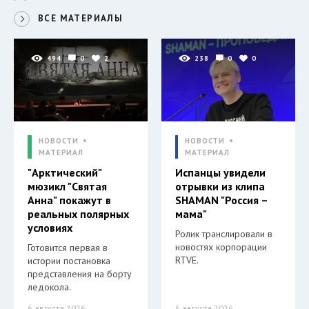
ВСЕ МАТЕРИАЛЫ
494
0
2
238
0
0
НОВОСТИ
НОВОСТИ
МАТЕРИАЛ
МАТЕРИАЛ
"Арктический"
Испанцы увидели
мюзикл "Святая
отрывки из клипа
Анна" покажут в
SHAMAN "Россия –
реальных полярных
мама"
условиях
Ролик транслировали в
новостях корпорации
Готовится первая в
RTVE.
истории постановка
представления на борту
ледокола.
6 августа 2026
6 августа 2026