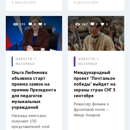
6 августа 2026
6 августа 2026
195
0
0
267
0
0
НОВОСТИ
НОВОСТИ
МАТЕРИАЛ
МАТЕРИАЛ
Ольга Любимова
Международный
объявила старт
проект "Почтальон
приема заявок на
победы" выйдет на
премию Президента
экраны стран СНГ 3
для педагогов
сентября
музыкальных
Режиссер фильма о
учреждений
фронтовой почте –
Айнур Аскаров.
Награды ежегодно
получают 150
представителей этой