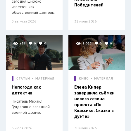
сегодня широко
Победителей
известен как
общественный деятель.
3 августа 2026
31 июля 2026
638
0
0
2 022
0
0
СТАТЬИ
МАТЕРИАЛ
КИНО
МАТЕРИАЛ
Непогода как
Елена Кипер
детектив
завершила съёмки
нового сезона
Писатель Михаил
проекта «По
Гундарин о западной
Классике. Сказки в
военной драме.
дуэте»
3 июля 2026
30 июня 2026