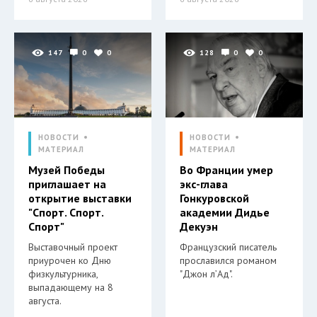
147
0
0
128
0
0
НОВОСТИ
НОВОСТИ
МАТЕРИАЛ
МАТЕРИАЛ
Музей Победы
Во Франции умер
приглашает на
экс-глава
открытие выставки
Гонкуровской
"Спорт. Спорт.
академии Дидье
Спорт"
Декуэн
Выставочный проект
Французский писатель
приурочен ко Дню
прославился романом
физкультурника,
"Джон л’Ад".
выпадающему на 8
августа.