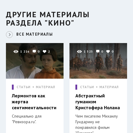
ДРУГИЕ МАТЕРИАЛЫ
РАЗДЕЛА "КИНО"
ВСЕ МАТЕРИАЛЫ
1 216
0
2
1 525
0
0
СТАТЬИ
МАТЕРИАЛ
СТАТЬИ
МАТЕРИАЛ
Лермонтов как
Абстрактный
жертва
гуманизм
сентиментальности
Кристофера Нолана
Специально для
Чем писателю Михаилу
"Ревизора.ru".
Гундарину не
понравился фильм
"Одиссея".