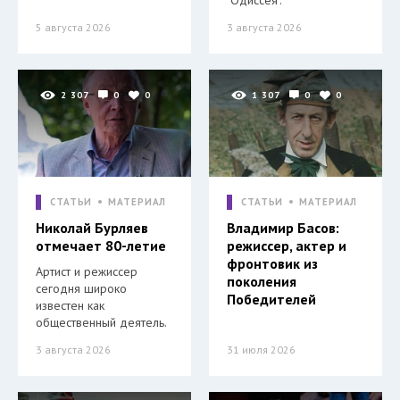
5 августа 2026
3 августа 2026
2 307
0
0
1 307
0
0
СТАТЬИ
МАТЕРИАЛ
СТАТЬИ
МАТЕРИАЛ
Николай Бурляев
Владимир Басов:
отмечает 80-летие
режиссер, актер и
фронтовик из
Артист и режиссер
поколения
сегодня широко
Победителей
известен как
общественный деятель.
3 августа 2026
31 июля 2026