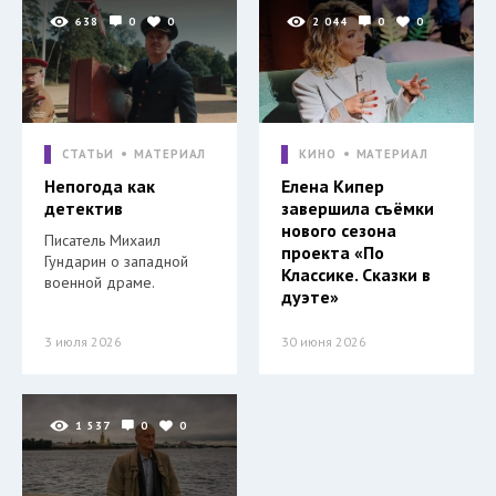
638
0
0
2 044
0
0
СТАТЬИ
МАТЕРИАЛ
КИНО
МАТЕРИАЛ
Непогода как
Елена Кипер
детектив
завершила съёмки
нового сезона
Писатель Михаил
проекта «По
Гундарин о западной
Классике. Сказки в
военной драме.
дуэте»
3 июля 2026
30 июня 2026
1 537
0
0