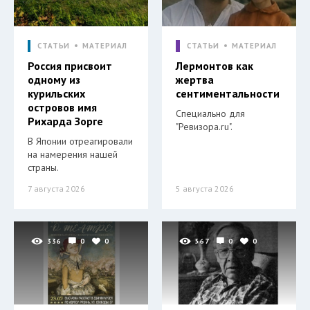
СТАТЬИ
МАТЕРИАЛ
СТАТЬИ
МАТЕРИАЛ
Россия присвоит
Лермонтов как
одному из
жертва
курильских
сентиментальности
островов имя
Специально для
Рихарда Зорге
"Ревизора.ru".
В Японии отреагировали
на намерения нашей
страны.
7 августа 2026
5 августа 2026
336
0
0
567
0
0