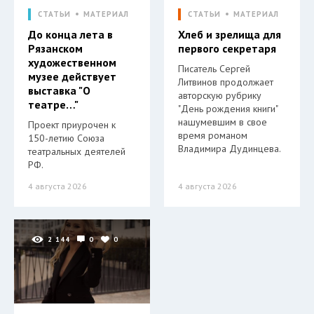
СТАТЬИ
МАТЕРИАЛ
СТАТЬИ
МАТЕРИАЛ
До конца лета в
Хлеб и зрелища для
Рязанском
первого секретаря
художественном
Писатель Сергей
музее действует
Литвинов продолжает
выставка "О
авторскую рубрику
театре…"
"День рождения книги"
нашумевшим в свое
Проект приурочен к
время романом
150-летию Союза
Владимира Дудинцева.
театральных деятелей
РФ.
4 августа 2026
4 августа 2026
2 144
0
0