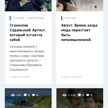
СТАТЬИ
МАТЕРИАЛ
СТАТЬИ
Станислав
Август. Время, когда
Садальский. Артист,
мода перестает
который остается
быть
собой
легкомысленной.
Сегодня юбилей у
замечательного актера
театра и кино, поистине
народного артиста —
Станислава Юрьевича
Садальского.
8 августа 2026
8 августа 2026
295
0
0
1 216
0
0