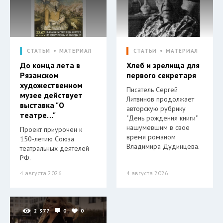
СТАТЬИ
МАТЕРИАЛ
СТАТЬИ
МАТЕРИАЛ
До конца лета в
Хлеб и зрелища для
Рязанском
первого секретаря
художественном
Писатель Сергей
музее действует
Литвинов продолжает
выставка "О
авторскую рубрику
театре…"
"День рождения книги"
нашумевшим в свое
Проект приурочен к
время романом
150-летию Союза
Владимира Дудинцева.
театральных деятелей
РФ.
4 августа 2026
4 августа 2026
2 377
0
0