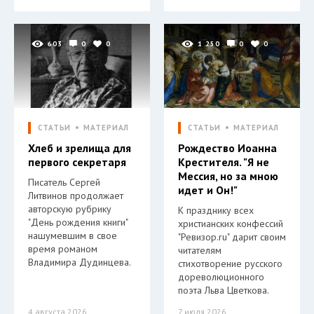
603
0
0
1 250
0
0
СТАТЬИ
МАТЕРИАЛ
СТАТЬИ
МАТЕРИАЛ
Хлеб и зрелища для
Рождество Иоанна
первого секретаря
Крестителя. "Я не
Мессия, но за мною
Писатель Сергей
идет и Он!"
Литвинов продолжает
авторскую рубрику
К празднику всех
"День рождения книги"
христианских конфессий
нашумевшим в свое
"Ревизор.ru" дарит своим
время романом
читателям
Владимира Дудинцева.
стихотворение русского
дореволюционного
поэта Льва Цветкова.
4 августа 2026
7 июля 2026