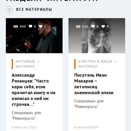
ВСЕ МАТЕРИАЛЫ
803
0
2
541
0
0
ИНТЕРВЬЮ
КУЛЬТУРА В ЛИЦАХ
МАТЕРИАЛ
МАТЕРИАЛ
Александр
Писатель Иван
Рязанцев: "Часто
Макаров –
корю себя, если
летописец
прочитал книгу и не
знаменской эпохи
написал о ней ни
Специально для
строчки…"
"Ревизора.ru".
Специально для
"Ревизора.ru".
6 августа 2026
4 августа 2026