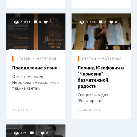
1 093
0
0
1 376
0
0
СТАТЬИ
МАТЕРИАЛ
СТАТЬИ
МАТЕРИАЛ
Преодоление хтони
Леонид Юзефович и
"Черновик"
О книге Алексея
безмятежной
Небыкова «Неодолимая
радости
тишина света».
Специально для
"Ревизора.ru".
1 июля 2026
23 июня 2026
825
0
0