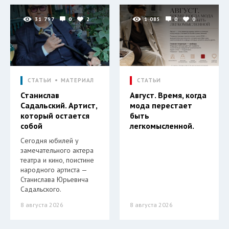
31 797
0
2
1 085
0
0
СТАТЬИ
МАТЕРИАЛ
СТАТЬИ
Станислав
Август. Время, когда
Садальский. Артист,
мода перестает
который остается
быть
собой
легкомысленной.
Сегодня юбилей у
замечательного актера
театра и кино, поистине
народного артиста —
Станислава Юрьевича
Садальского.
8 августа 2026
8 августа 2026