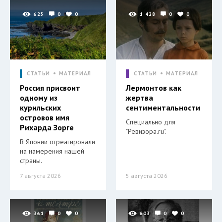
625
0
0
1 428
0
0
СТАТЬИ
МАТЕРИАЛ
СТАТЬИ
МАТЕРИАЛ
Россия присвоит
Лермонтов как
одному из
жертва
курильских
сентиментальности
островов имя
Специально для
Рихарда Зорге
"Ревизора.ru".
В Японии отреагировали
на намерения нашей
страны.
7 августа 2026
5 августа 2026
361
0
0
603
0
0