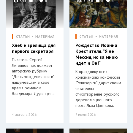
598
0
0
1 250
0
0
СТАТЬИ
МАТЕРИАЛ
СТАТЬИ
МАТЕРИАЛ
Хлеб и зрелища для
Рождество Иоанна
первого секретаря
Крестителя. "Я не
Мессия, но за мною
Писатель Сергей
идет и Он!"
Литвинов продолжает
авторскую рубрику
К празднику всех
"День рождения книги"
христианских конфессий
нашумевшим в свое
"Ревизор.ru" дарит своим
время романом
читателям
Владимира Дудинцева.
стихотворение русского
дореволюционного
поэта Льва Цветкова.
4 августа 2026
7 июля 2026