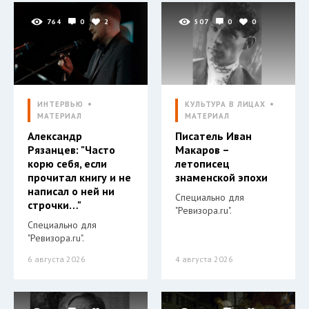
764
0
2
507
0
0
ИНТЕРВЬЮ
КУЛЬТУРА В ЛИЦАХ
МАТЕРИАЛ
МАТЕРИАЛ
Александр
Писатель Иван
Рязанцев: "Часто
Макаров –
корю себя, если
летописец
прочитал книгу и не
знаменской эпохи
написал о ней ни
Специально для
строчки…"
"Ревизора.ru".
Специально для
"Ревизора.ru".
6 августа 2026
4 августа 2026