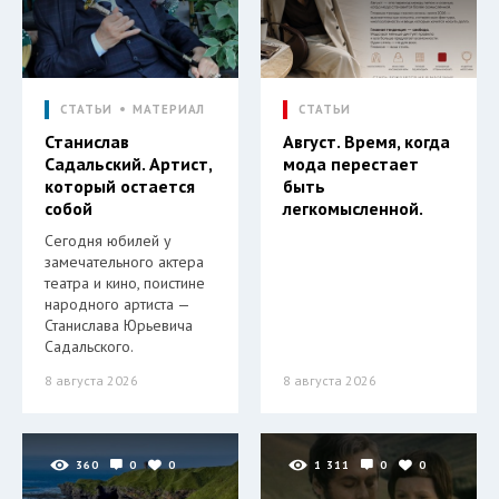
СТАТЬИ
МАТЕРИАЛ
СТАТЬИ
Станислав
Август. Время, когда
Садальский. Артист,
мода перестает
который остается
быть
собой
легкомысленной.
Сегодня юбилей у
замечательного актера
театра и кино, поистине
народного артиста —
Станислава Юрьевича
Садальского.
8 августа 2026
8 августа 2026
360
0
0
1 311
0
0