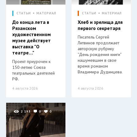
СТАТЬИ
МАТЕРИАЛ
СТАТЬИ
МАТЕРИАЛ
До конца лета в
Хлеб и зрелища для
Рязанском
первого секретаря
художественном
Писатель Сергей
музее действует
Литвинов продолжает
выставка "О
авторскую рубрику
театре…"
"День рождения книги"
нашумевшим в свое
Проект приурочен к
время романом
150-летию Союза
Владимира Дудинцева.
театральных деятелей
РФ.
4 августа 2026
4 августа 2026
2 193
0
0