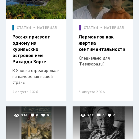
СТАТЬИ
МАТЕРИАЛ
СТАТЬИ
МАТЕРИАЛ
Россия присвоит
Лермонтов как
одному из
жертва
курильских
сентиментальности
островов имя
Специально для
Рихарда Зорге
"Ревизора.ru".
В Японии отреагировали
на намерения нашей
страны.
7 августа 2026
5 августа 2026
336
0
0
598
0
0