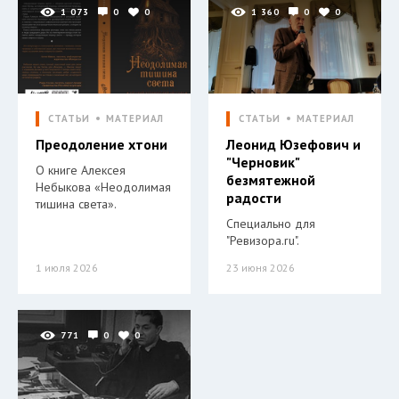
1 073
0
0
1 360
0
0
СТАТЬИ
МАТЕРИАЛ
СТАТЬИ
МАТЕРИАЛ
Преодоление хтони
Леонид Юзефович и
"Черновик"
О книге Алексея
безмятежной
Небыкова «Неодолимая
радости
тишина света».
Специально для
"Ревизора.ru".
1 июля 2026
23 июня 2026
771
0
0