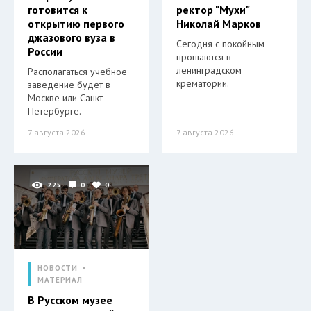
готовится к
ректор "Мухи"
открытию первого
Николай Марков
джазового вуза в
Сегодня с покойным
России
прощаются в
ленинградском
Располагаться учебное
крематории.
заведение будет в
Москве или Санкт-
Петербурге.
7 августа 2026
7 августа 2026
225
0
0
НОВОСТИ
МАТЕРИАЛ
В Русском музее