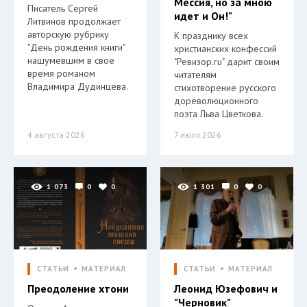
Мессия, но за мною
Писатель Сергей
идет и Он!"
Литвинов продолжает
авторскую рубрику
К празднику всех
"День рождения книги"
христианских конфессий
нашумевшим в свое
"Ревизор.ru" дарит своим
время романом
читателям
Владимира Дудинцева.
стихотворение русского
дореволюционного
поэта Льва Цветкова.
4 августа 2026
7 июля 2026
1 073
0
0
1 301
0
0
СТАТЬИ
МАТЕРИАЛ
СТАТЬИ
МАТЕРИАЛ
Преодоление хтони
Леонид Юзефович и
"Черновик"