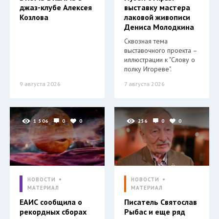
джаз-клубе Алексея
выставку мастера
Козлова
лаковой живописи
Дениса Молодкина
Сквозная тема
выставочного проекта –
иллюстрации к "Слову о
полку Игореве".
9 августа 2026
7 августа 2026
1 506
0
0
256
0
0
НОВОСТИ
НОВОСТИ
МАТЕРИАЛ
МАТЕРИАЛ
ЕАИС сообщила о
Писатель Святослав
рекордных сборах
Рыбас и еще ряд