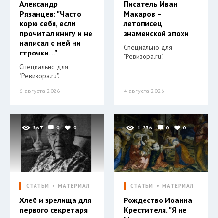
Александр
Писатель Иван
Рязанцев: "Часто
Макаров –
корю себя, если
летописец
прочитал книгу и не
знаменской эпохи
написал о ней ни
Специально для
строчки…"
"Ревизора.ru".
Специально для
"Ревизора.ru".
6 августа 2026
4 августа 2026
567
0
0
1 236
0
0
СТАТЬИ
МАТЕРИАЛ
СТАТЬИ
МАТЕРИАЛ
Хлеб и зрелища для
Рождество Иоанна
первого секретаря
Крестителя. "Я не