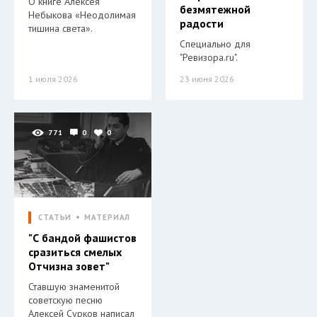
О книге Алексея
безмятежной
Небыкова «Неодолимая
радости
тишина света».
Специально для
"Ревизора.ru".
1 июля 2026
23 июня 2026
771
0
0
СТАТЬИ
МАТЕРИАЛ
"С бандой фашистов
сразиться смелых
Отчизна зовет"
Ставшую знаменитой
советскую песню
Алексей Сурков написал