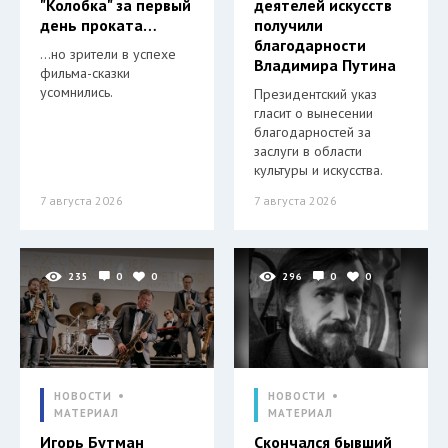
"Колобка" за первый
деятелей искусств
день проката…
получили
благодарности
…но зрители в успехе
Владимира Путина
фильма-сказки
усомнились.
Президентский указ
гласит о вынесении
благодарностей за
заслуги в области
культуры и искусства.
7 августа 2026
7 августа 2026
235
0
0
296
0
0
НОВОСТИ
НОВОСТИ
МАТЕРИАЛ
МАТЕРИАЛ
Игорь Бутман
Скончался бывший