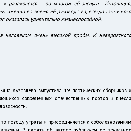
т и развивается – во многом её заслуга. Интонация
ны именно во время её руководства, всегда тактичног
рая оказалась удивительно жизнеспособной.
ла человеком очень высокой пробы. И невероятног
ьяна Кузовлева выпустила 19 поэтических сборников 
ающихся современных отечественных поэтов и внесл
ловесности.
т по поводу утраты и присоединяется к соболезнования
тальевны. В память об авторе публикуем ее печально