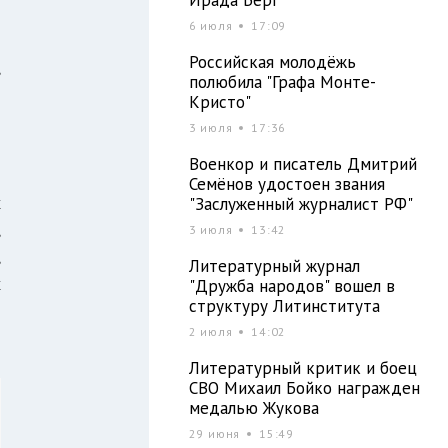
ы
6 июля
17:09
м
Российская молодёжь
,
полюбила "Графа Монте-
1
Кристо"
3 июля
17:36
Военкор и писатель Дмитрий
ы
Семёнов удостоен звания
х
"Заслуженный журналист РФ"
,
3 июля
13:42
,
Литературный журнал
х
"Дружба народов" вошел в
структуру Литинститута
и
2 июля
14:02
Литературный критик и боец
СВО Михаил Бойко награжден
медалью Жукова
29 июня
15:49