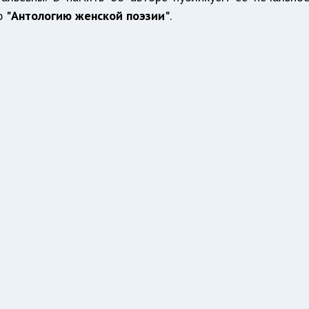
ую
"Антологию женской поэзии"
.