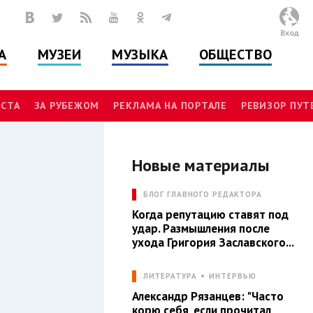
Вход
А
МУЗЕИ
МУЗЫКА
ОБЩЕСТВО
СТА
ЗА РУБЕЖОМ
РЕКЛАМА НА ПОРТАЛЕ
РЕВИЗОР ПУ
Новые материалы
Л
БЛОГ ГЛАВНОГО РЕДАКТОРА
Когда репутацию ставят под
удар. Размышления после
ухода Григория Заславского...
ЛИТЕРАТУРА
ИНТЕРВЬЮ
Александр Рязанцев: "Часто
корю себя, если прочитал