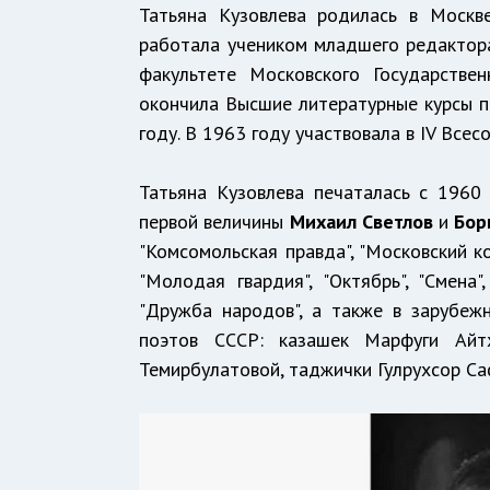
Татьяна Кузовлева родилась в Москв
работала учеником младшего редактора
факультете Московского Государстве
окончила Высшие литературные курсы пр
году. В 1963 году участвовала в IV Вс
Татьяна Кузовлева печаталась с 1960 
первой величины
Михаил Светлов
и
Бор
"Комсомольская правда", "Московский ко
"Молодая гвардия", "Октябрь", "Смена
"Дружба народов", а также в зарубеж
поэтов СССР: казашек Марфуги Айт
Темирбулатовой, таджички Гулрухсор Са