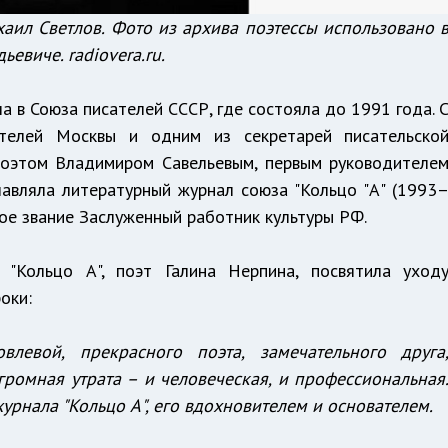
аил Светлов. Фото из архива поэтессы использовано 
евиче. radiovera.ru.
а в Союза писателей СССР, где состояла до 1991 года. 
телей Москвы и одним из секретарей писательско
 поэтом Владимиром Савельевым, первым руководителе
лавляла литературный журнал союза "Кольцо "А" (1993
ное звание Заслуженный работник культуры РФ.
"Кольцо А", поэт Галина Нерпина, посвятила уход
оки:
влевой, прекрасного поэта, замечательного друга
громная утрата – и человеческая, и профессиональная
рнала "Кольцо А", его вдохновителем и основателем.