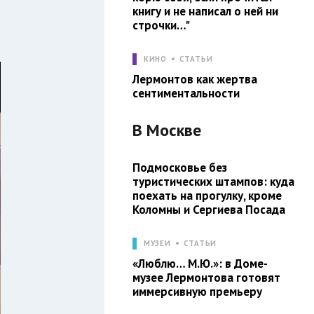
книгу и не написал о ней ни
строчки…"
КИНО
СТАТЬИ
Лермонтов как жертва
сентиментальности
В
Москве
Подмосковье без
туристических штампов: куда
поехать на прогулку, кроме
Коломны и Сергиева Посада
МУЗЕИ
СТАТЬИ
«Люблю… М.Ю.»: в Доме-
музее Лермонтова готовят
иммерсивную премьеру