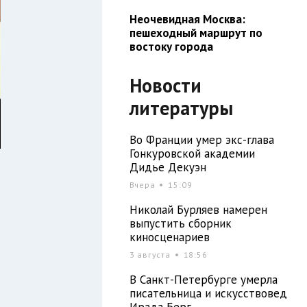
Неочевидная Москва:
пешеходный маршрут по
востоку города
Новости
литературы
Во Франции умер экс-глава
Гонкуровской академии
Дидье Декуэн
Вчера
15:09
Николай Бурляев намерен
выпустить сборник
киносценариев
3 августа
18:56
В Санкт-Петербурге умерла
писательница и искусствовед
Ирада Берг