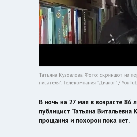
Татьяна Кузовлева. Фото: скриншот из п
писателя". Телекомпания "Диалог" / YouTub
В ночь на 27 мая в возрасте 86 
публицист Татьяна Витальевна 
прощания и похорон пока нет.