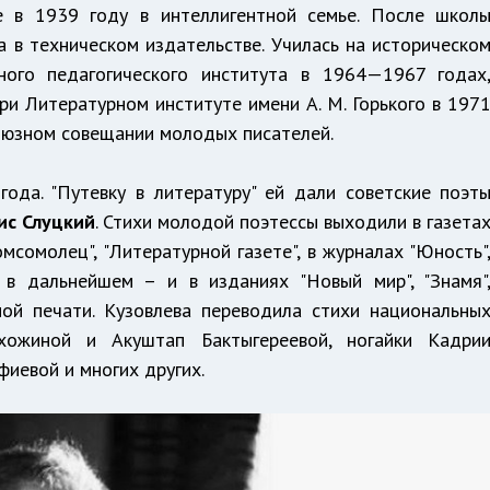
е в 1939 году в интеллигентной семье. После школ
 в техническом издательстве. Училась на историческо
нного педагогического института в 1964—1967 годах
и Литературном институте имени А. М. Горького в 197
есоюзном совещании молодых писателей.
года. "Путевку в литературу" ей дали советские поэт
ис Слуцкий
. Стихи молодой поэтессы выходили в газета
мсомолец", "Литературной газете", в журналах "Юность"
", в дальнейшем – и в изданиях "Новый мир", "Знамя"
ной печати. Кузовлева переводила стихи национальны
хожиной и Акуштап Бактыгереевой, ногайки Кадри
фиевой и многих других.