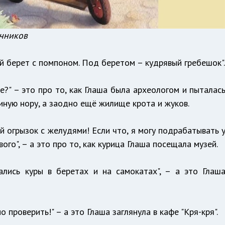
очников
ный берет с помпоном. Под беретом – кудрявый гребешок"
е?" – это про то, как Глаша была археологом и пыталас
иную нору, а заодно ещё жилище крота и жуков.
й огрызок с желудями! Если что, я могу подрабатывать 
го", – а это про то, как курица Глаша посещала музей.
ались куры в беретах и на самокатах", – а это Глаш
о проверить!" – а это Глаша заглянула в кафе "Кря-кря".