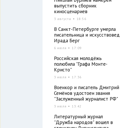
выпустить сборник
киносценариев
3 августа
18:56
В Санкт-Петербурге умерла
писательница и искусствовед
Ирада Берг
6 июля
17:09
Российская молодёжь
полюбила "Графа Монте-
Кристо"
3 июля
17:36
Военкор и писатель Дмитрий
Семёнов удостоен звания
"Заслуженный журналист РФ"
3 июля
13:42
Литературный журнал
"Дружба народов" вошел в
структуру Литинститута