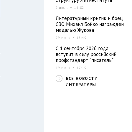
2 июля
14:02
Литературный критик и боец
СВО Михаил Бойко награжден
медалью Жукова
.
29 июня
15:49
С 1 сентября 2026 года
ь
вступит в силу российский
профстандарт "писатель"
19 июня
17:19
у
ВСЕ НОВОСТИ
ЛИТЕРАТУРЫ
а