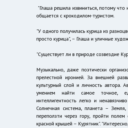
"Глаша решила извиниться, потому что 
общается с крокодилом-туристом.
"У одного получилась курица из разноцв
просто курица", – Глаша и уличные худо
"Существует ли в природе созвездие Ку
Музыкально, даже поэтически организ
прелестной иронией. За внешней разв
культурный слой и личность автора. А
умением найти самое точное, ед
интеллигентность легко и ненавязчив
Солнечная система, планета – Земля,
переползти через гору, пройти полем
красной крышей – Курятник". "Интересно,