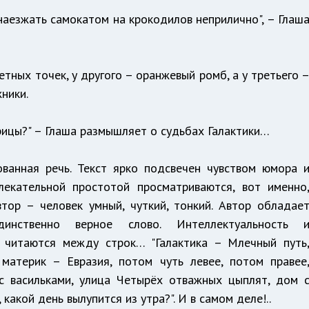
наезжать самокатом на крокодилов неприлично", – Глаш
етных точек, у другого – оранжевый ромб, а у третьего 
жники.
рицы?" – Глаша размышляет о судьбах Галактики…
ованная речь. Текст ярко подсвечен чувством юмора 
лекательной простотой просматриваются, вот именно
втор – человек умный, чуткий, тонкий. Автор обладае
инственно верное слово. Интеллектуальность 
о читаются между строк… "Галактика – Млечный путь
 материк – Евразия, потом чуть левее, потом правее
 с васильками, улица Четырёх отважных цыплят, дом 
 какой день вылупится из утра?". И в самом деле!..