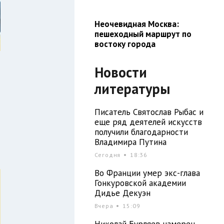
Неочевидная Москва:
пешеходный маршрут по
востоку города
Новости
литературы
Писатель Святослав Рыбас и
еще ряд деятелей искусств
получили благодарности
Владимира Путина
Сегодня
18:36
Во Франции умер экс-глава
Гонкуровской академии
Дидье Декуэн
Вчера
15:09
Николай Бурляев намерен