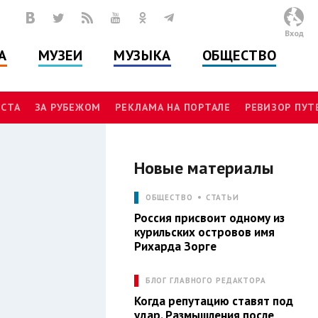
Вход
А
МУЗЕИ
МУЗЫКА
ОБЩЕСТВО
СТА
ЗА РУБЕЖОМ
РЕКЛАМА НА ПОРТАЛЕ
РЕВИЗОР ПУ
Новые материалы
Л
ОБЩЕСТВО
СТАТЬИ
Россия присвоит одному из
курильских островов имя
Рихарда Зорге
БЛОГ ГЛАВНОГО РЕДАКТОРА
Когда репутацию ставят под
удар. Размышления после