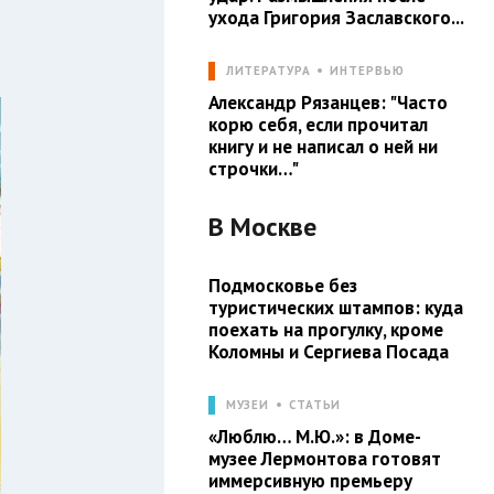
ухода Григория Заславского...
ЛИТЕРАТУРА
ИНТЕРВЬЮ
Александр Рязанцев: "Часто
корю себя, если прочитал
книгу и не написал о ней ни
строчки…"
В
Москве
Подмосковье без
туристических штампов: куда
поехать на прогулку, кроме
Коломны и Сергиева Посада
МУЗЕИ
СТАТЬИ
«Люблю… М.Ю.»: в Доме-
музее Лермонтова готовят
иммерсивную премьеру