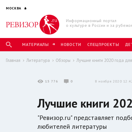
МОСКВА
Информационный портал
о культуре в России и за рубежо
МАТЕРИАЛЫ
НОВОСТИ
СПЕЦПРОЕКТЫ
ДЕ
Главная
Литература
Обзоры
Лучшие книги 2020 года дл
15 776
0
8 ноября 2020 12:4
Лучшие книги 202
"Ревизор.ru" представляет под
любителей литературы