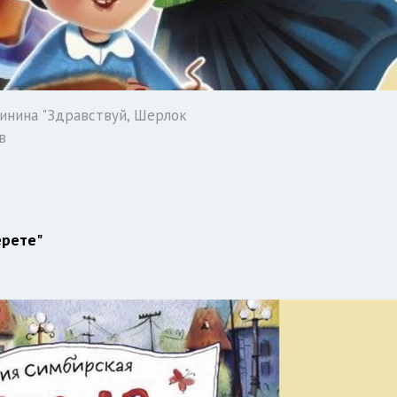
инина "Здравствуй, Шерлок
в
ерете"