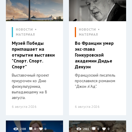
НОВОСТИ
НОВОСТИ
МАТЕРИАЛ
МАТЕРИАЛ
Музей Победы
Во Франции умер
приглашает на
экс-глава
открытие выставки
Гонкуровской
"Спорт. Спорт.
академии Дидье
Спорт"
Декуэн
Выставочный проект
Французский писатель
приурочен ко Дню
прославился романом
физкультурника,
"Джон л’Ад".
выпадающему на 8
августа.
6 августа 2026
6 августа 2026
208
0
0
281
0
0