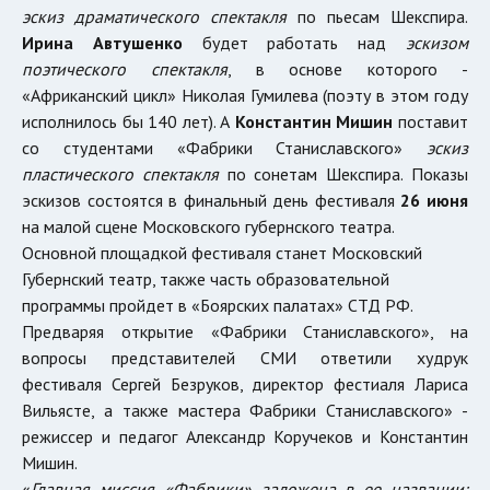
эскиз драматического спектакля
по пьесам Шекспира.
Ирина Автушенко
будет работать над
эскизом
поэтического спектакля
, в основе которого -
«Африканский цикл» Николая Гумилева (поэту в этом году
исполнилось бы 140 лет). А
Константин Мишин
поставит
со студентами «Фабрики Станиславского»
эскиз
пластического спектакля
по сонетам Шекспира. Показы
эскизов состоятся в финальный день фестиваля
26 июня
на малой сцене Московского губернского театра.
Основной площадкой фестиваля станет Московский
Губернский театр, также часть образовательной
программы пройдет в «Боярских палатах» СТД РФ.
Предваряя открытие «Фабрики Станиславского», на
вопросы представителей СМИ ответили худрук
фестиваля Сергей Безруков, директор фестиаля Лариса
Вильясте, а также мастера Фабрики Станиславского» -
режиссер и педагог Александр Коручеков и Константин
Мишин.
«
Главная миссия «Фабрики» заложена в ее названии: