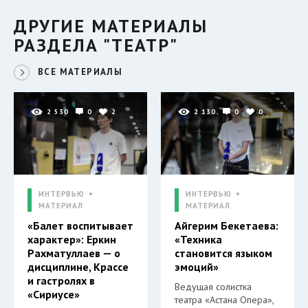
ДРУГИЕ МАТЕРИАЛЫ
РАЗДЕЛА "ТЕАТР"
ВСЕ МАТЕРИАЛЫ
2 530
0
2
2 130
0
0
ИНТЕРВЬЮ
ИНТЕРВЬЮ
МАТЕРИАЛ
МАТЕРИАЛ
«Балет воспитывает
Айгерим Бекетаева:
характер»: Еркин
«Техника
Рахматуллаев — о
становится языком
дисциплине, Крассе
эмоций»
и гастролях в
Ведущая солистка
«Сириусе»
театра «Астана Опера»,