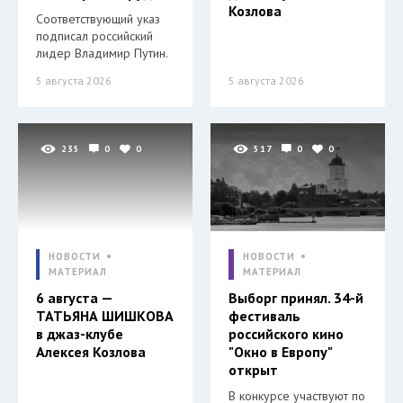
Козлова
Соответствующий указ
подписал российский
лидер Владимир Путин.
5 августа 2026
5 августа 2026
235
0
0
517
0
0
НОВОСТИ
НОВОСТИ
МАТЕРИАЛ
МАТЕРИАЛ
6 августа —
Выборг принял. 34-й
ТАТЬЯНА ШИШКОВА
фестиваль
в джаз-клубе
российского кино
Алексея Козлова
"Окно в Европу"
открыт
В конкурсе участвуют по