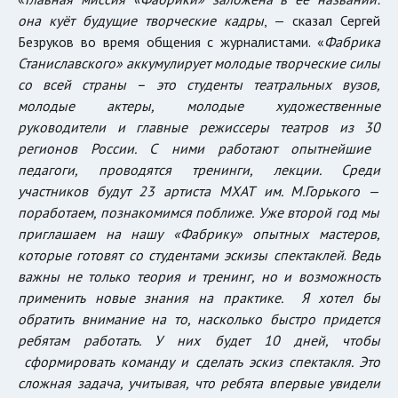
она куёт будущие творческие кадры
, — сказал Сергей
Безруков во время общения с журналистами. «
Фабрика
Станиславского» аккумулирует молодые творческие силы
со всей страны –
это
студенты театральных вузов,
молодые актеры, молодые художественные
руководители и главные режиссеры театров из
30
регионов России. С ними работают опытнейшие
педагоги, проводятся тренинги, лекции.
Среди
участников будут
23 артиста МХАТ им. М.Горького
—
поработаем, познакомимся поближе.
Уже второй год мы
приглашаем на нашу «Фабрику» опытных мастеров,
которые готовят со студентами эскизы спектаклей
.
Ведь
важны не только теория и тренинг, но и возможность
применить новые знания на практике.
Я хотел бы
обратить внимание на то, насколько быстро придется
ребятам работать. У них будет 10 дней
, чтобы
сформировать
команду и
сделать
эскиз
спектакл
я. Это
сложная задача, учитывая, что
ребята
в
первые увидели