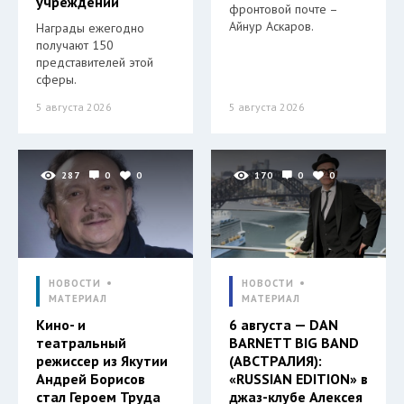
учреждений
фронтовой почте –
Айнур Аскаров.
Награды ежегодно
получают 150
представителей этой
сферы.
5 августа 2026
5 августа 2026
287
0
0
170
0
0
НОВОСТИ
НОВОСТИ
МАТЕРИАЛ
МАТЕРИАЛ
Кино- и
6 августа — DAN
театральный
BARNETT BIG BAND
режиссер из Якутии
(АВСТРАЛИЯ):
Андрей Борисов
«RUSSIAN EDITION» в
стал Героем Труда
джаз-клубе Алексея