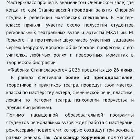
Мастер-класс прошёл в знаменитом Онегинском зале, где
когда-то сам Станиславский проводил занятия Оперной
студии и репетиции мхатовских спектаклей
.
В мастер-
классе приняли участие около полусотни студентов
региональных театральных вузов и артисты МХАТ им. М.
Горького. На протяжении двух часов участники задавали
Сергею Безрукову вопросы об актерской профессии, о его
учителях, любимых ролях и поворотных моментах в
творческой биографии.
«Фабрика Станиславского»-2026 продлится д
о 26 июня
.
В рамках фестиваля
более 30 преподавателей
,
теоретиков и практиков театра, проведут свои мастер-
классы по мастерству актера, сценической речи, пластике,
лекции по истории театра, психологии творчества и
другим дисциплинам.
Помимо насыщенной образовательной программы
студентов региональных вузов ждет работа с мастерами,
режиссерами-педагогами, которые создадут три эскиза в
разных жанрах. Так,
Александр Коручеков
подготовит