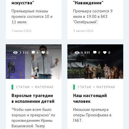
искусства"
"Наваждение"
Премьерные показы
Премьера состоится 9
проекта состоятся 10 и
июля в 19.00 в БКЗ
11 июля.
"Октябрьский".
7 июля 2026
3 июля 2026
1 322
0
0
1 835
0
0
СТАТЬИ
МАТЕРИАЛ
СТАТЬИ
МАТЕРИАЛ
Взрослые трагедии
Наш настоящий
в исполнении детей
человек
"Чтобы нам всем было
Июньская премьера
хорошо и прекрасно" по
оперы Прокофьева в
произведениям Ирины
ГАБТ.
Васьковской. Театр