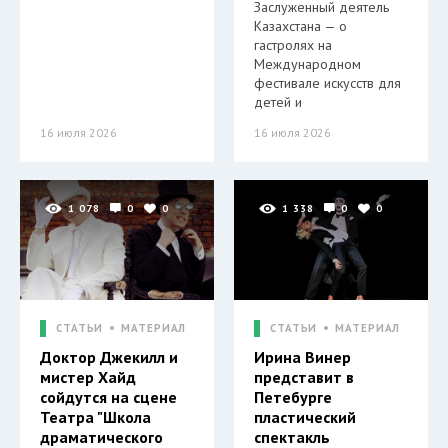
Заслуженный деятель
Казахстана — о
гастролях на
Международном
фестивале искусств для
детей и
16 июля 2026
16 июля 2026
1 078
0
0
1 338
0
0
СТАТЬИ
МАТЕРИАЛ
СТАТЬИ
МАТЕРИАЛ
Доктор Джекилл и
Ирина Винер
мистер Хайд
представит в
сойдутся на сцене
Петебурге
Театра "Школа
пластический
драматического
спектакль