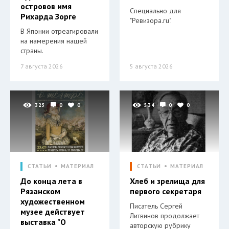
островов имя
Специально для
Рихарда Зорге
"Ревизора.ru".
В Японии отреагировали
на намерения нашей
страны.
7 августа 2026
5 августа 2026
325
0
0
534
0
0
СТАТЬИ
МАТЕРИАЛ
СТАТЬИ
МАТЕРИАЛ
До конца лета в
Хлеб и зрелища для
Рязанском
первого секретаря
художественном
Писатель Сергей
музее действует
Литвинов продолжает
выставка "О
авторскую рубрику