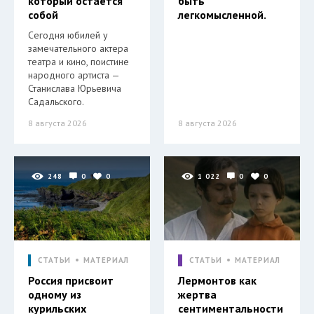
который остается
быть
собой
легкомысленной.
Сегодня юбилей у
замечательного актера
театра и кино, поистине
народного артиста —
Станислава Юрьевича
Садальского.
8 августа 2026
8 августа 2026
248
0
0
1 022
0
0
СТАТЬИ
МАТЕРИАЛ
СТАТЬИ
МАТЕРИАЛ
Россия присвоит
Лермонтов как
одному из
жертва
курильских
сентиментальности