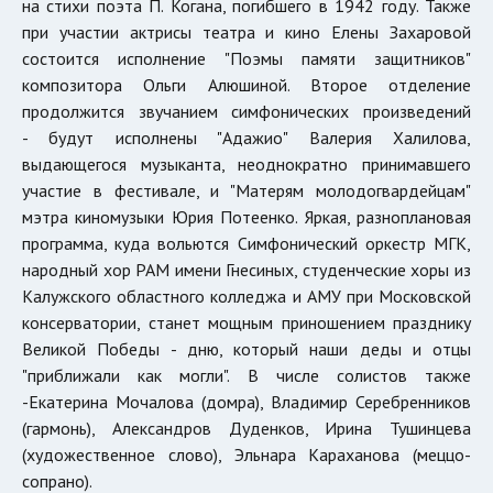
на стихи поэта П. Когана, погибшего в 1942 году. Также
при участии актрисы театра и кино Елены Захаровой
состоится исполнение "Поэмы памяти защитников"
композитора Ольги Алюшиной. Второе отделение
продолжится звучанием симфонических произведений
- будут исполнены "Адажио" Валерия Халилова,
выдающегося музыканта, неоднократно принимавшего
участие в фестивале, и "Матерям молодогвардейцам"
мэтра киномузыки Юрия Потеенко. Яркая, разноплановая
программа, куда вольются Симфонический оркестр МГК,
народный хор РАМ имени Гнесиных, студенческие хоры из
Калужского областного колледжа и АМУ при Московской
консерватории, станет мощным приношением празднику
Великой Победы - дню, который наши деды и отцы
"приближали как могли". В числе солистов также
-Екатерина Мочалова (домра), Владимир Серебренников
(гармонь), Александров Дуденков, Ирина Тушинцева
(художественное слово), Эльнара Караханова (меццо-
сопрано).