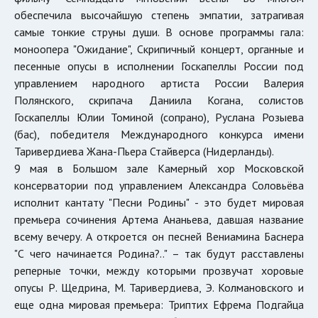
обеспечила высочайшую степень эмпатии, затрагивая
самые тонкие струны души. В основе программы гала:
моноопера "Ожидание", Скрипичный концерт, органные и
песенные опусы в исполнении Госкапеллы России под
управлением народного артиста России Валерия
Полянского, скрипача Даниила Когана, солистов
Госкапеллы Юлии Томиной (сопрано), Руслана Розыева
(бас), победителя Международного конкурса имени
Таривердиева Жана-Пьера Стайверса (Нидерланды).
9 мая в Большом зале Камерный хор Московской
консерватории под управлением Александра Соловьёва
исполнит кантату "Песни Родины" - это будет мировая
премьера сочинения Артема Ананьева, давшая название
всему вечеру. А откроется он песней Вениамина Баснера
"С чего начинается Родина?.." – так будут расставлены
реперные точки, между которыми прозвучат хоровые
опусы Р. Щедрина, М. Таривердиева, Э. Колмановского и
еще одна мировая премьера: Триптих Ефрема Подгайца