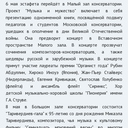
6 мая эстафета перейдёт в Малый зал консерватории.
Проект "Музыка и мужество" включает в себя
презентацию одноименной книги, посвящённой подвигу
педагогов и студентов Московской консерватории,
ушедших в ополчение в дни Великой Отечественной
войны. Она предворит концерт в Вставочном
пространстве Малого зала. В концерте прозвучат
сочинения композиторов-консерваторцев, а также
шедевры русской и зарубежной музыки. В концерте
примут участие лауреаты премии "Органист года" Рубин
Абдуллин, Хироко Иноуэ (Япония), Жан-Пьер Стайверс
(Нидерланды), Евгения Кривицкая, Святослав Голубенко
(флейта) и ансамбль флейт "Сиринкс", Хор
детской музыкально-хоровой школы "Пионерия" имени
Г.А. Струве.
8 мая в Большом зале консерватории состоится
"Таривердиев-гала" к 95-летию со дня рождения Микаэла
Таривердиева, композитора, чья музыка к культовому
фильму "Семнадцать мгновений весны" во многом