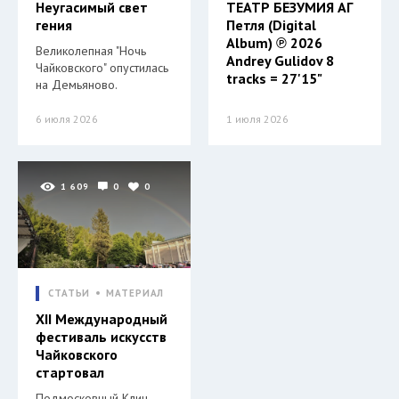
Неугасимый свет
ТЕАТР БЕЗУМИЯ АГ
гения
Петля (Digital
Album) ℗ 2026
Великолепная "Ночь
Andrey Gulidov 8
Чайковского" опустилась
tracks = 27'15"
на Демьяново.
6 июля 2026
1 июля 2026
1 609
0
0
СТАТЬИ
МАТЕРИАЛ
XII Международный
фестиваль искусств
Чайковского
стартовал
Подмосковный Клин