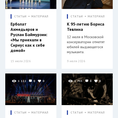
СТАТЬИ
МАТЕРИАЛ
СТАТЬИ
МАТЕРИАЛ
Ерболат
К 95-летию Бориса
Ахмедьяров и
Тевлина
Руслан Баймурзин:
12 июля в Московской
«Мы приехали в
консерватории отметят
Сириус как к себе
юбилей выдающегося
домой»
музыканта.
15 июля 2026
9 июля 2026
1 122
0
0
1 715
0
0
СТАТЬИ
МАТЕРИАЛ
СТАТЬИ
МАТЕРИАЛ