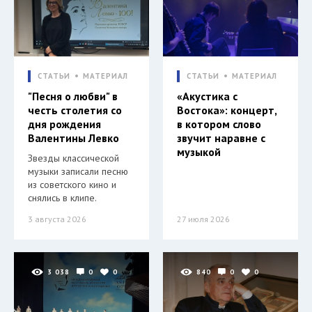
СТАТЬИ
МАТЕРИАЛ
СТАТЬИ
МАТЕРИАЛ
"Песня о любви" в
«Акустика с
честь столетия со
Востока»: концерт,
дня рождения
в котором слово
Валентины Левко
звучит наравне с
музыкой
Звезды классической
музыки записали песню
из советского кино и
снялись в клипе.
3 августа 2026
27 июля 2026
3 038
0
0
840
0
0