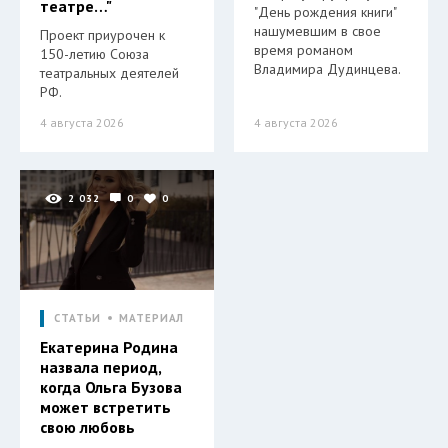
театре…"
"День рождения книги"
нашумевшим в свое
Проект приурочен к
время романом
150-летию Союза
Владимира Дудинцева.
театральных деятелей
РФ.
4 августа 2026
4 августа 2026
2 032
0
0
СТАТЬИ
МАТЕРИАЛ
Екатерина Родина
назвала период,
когда Ольга Бузова
может встретить
свою любовь