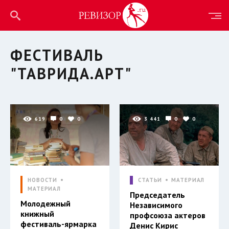
ФЕСТИВАЛЬ
"ТАВРИДА.АРТ"
619
0
0
3 441
0
0
НОВОСТИ
СТАТЬИ
МАТЕРИАЛ
МАТЕРИАЛ
Председатель
Молодежный
Независимого
книжный
профсоюза актеров
фестиваль-ярмарка
Денис Кирис