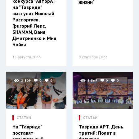
конкурса "АвторА!"
жизни"
на "Тавриде"
выступят Николай
Расторгуев,
Григорий Лепс,
SHAMAN, Ваня
Дмитриенко и Мия
Бойка
15 августа 2023
9 сентября 2022
2 309
0
0
3 367
0
0
СТАТЬИ
СТАТЬИ
На "Тавриде"
Таврида.АРТ. День
поставят
третий: Полет в