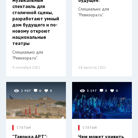
музыкальный
будущее.
спектакль для
Специально для
столичной сцены,
"Ревизора.ru".
разработают умный
дом будущего и по-
новому откроют
национальные
театры
Специально для
"Ревизора.ru".
9 сентября 2022
18 августа 2022
2 907
0
0
3 197
0
0
СТАТЬИ
СТАТЬИ
"Таврида.АРТ":
Чем может удивить