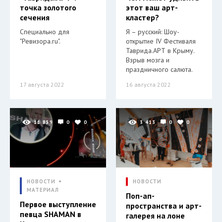
точка золотого
этот ваш арт-
сечения
кластер?
Специально для
Я – русский: Шоу-
"Ревизора.ru".
открытие IV Фестиваля
Таврида.АРТ в Крыму.
Взрыв мозга и
праздничного салюта.
17 августа 2022
16 августа 2022
11 859
0
0
3 413
0
0
НОВОСТИ
НОВОСТИ
МАТЕРИАЛ
Поп-ап-
Первое выступление
пространства и арт-
певца SHAMAN в
галерея на лоне