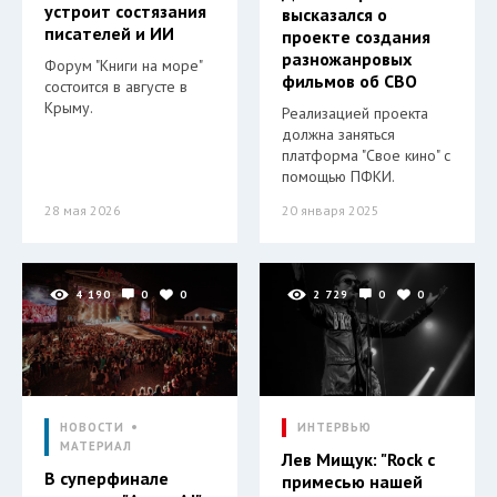
устроит состязания
высказался о
писателей и ИИ
проекте создания
разножанровых
Форум "Книги на море"
фильмов об СВО
состоится в августе в
Крыму.
Реализацией проекта
должна заняться
платформа "Свое кино" с
помощью ПФКИ.
28 мая 2026
20 января 2025
4 190
0
0
2 729
0
0
НОВОСТИ
ИНТЕРВЬЮ
МАТЕРИАЛ
Лев Мищук: "Rock с
В суперфинале
примесью нашей