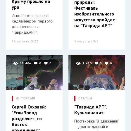
Крыму прошло на
природы:
ура
Фестиваль
изобразительного
Исполнитель являлся
искусства пройдет
хедлайнером первого
на "Таврида.АРТ"
дня фестиваля
"Таврида.АРТ".
16 августа 2022
9 августа 2022
29 406
0
0
2 480
0
0
ИНТЕРВЬЮ
СТАТЬИ
Сергей Суховей:
"Таврида.АРТ".
"Если Запад
Кульминация.
разделяет, то
Постановка "В движении"
Восток
– долгожданный и
объединяет".