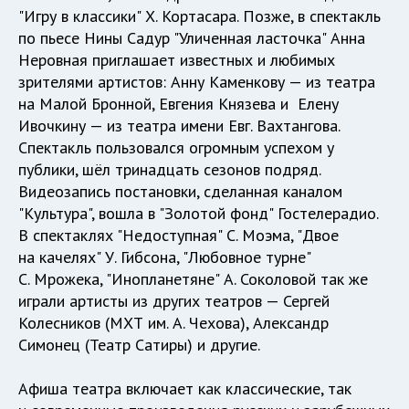
"Игру в классики" Х. Кортасара. Позже, в спектакль
по пьесе Нины Садур "Уличенная ласточка" Анна
Неровная приглашает известных и любимых
зрителями артистов: Анну Каменкову — из театра
на Малой Бронной, Евгения Князева и Елену
Ивочкину — из театра имени Евг. Вахтангова.
Спектакль пользовался огромным успехом у
публики, шёл тринадцать сезонов подряд.
Видеозапись постановки, сделанная каналом
"Культура", вошла в "Золотой фонд" Гостелерадио.
В спектаклях "Недоступная" С. Моэма, "Двое
на качелях" У. Гибсона, "Любовное турне"
С. Мрожека, "Инопланетяне" А. Соколовой так же
играли артисты из других театров — Сергей
Колесников (МХТ им. А. Чехова), Александр
Симонец (Театр Сатиры) и другие.
Афиша театра включает как классические, так