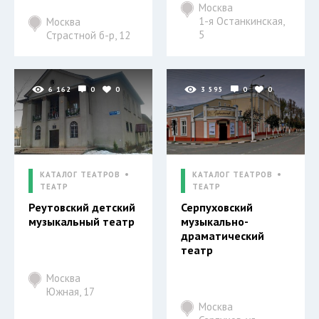
Москва
1-я Останкинская,
Москва
5
Страстной б-р, 12
6 162
0
0
3 595
0
0
КАТАЛОГ ТЕАТРОВ
КАТАЛОГ ТЕАТРОВ
ТЕАТР
ТЕАТР
Реутовский детский
Серпуховский
музыкальный театр
музыкально-
драматический
театр
Москва
Южная, 17
Москва